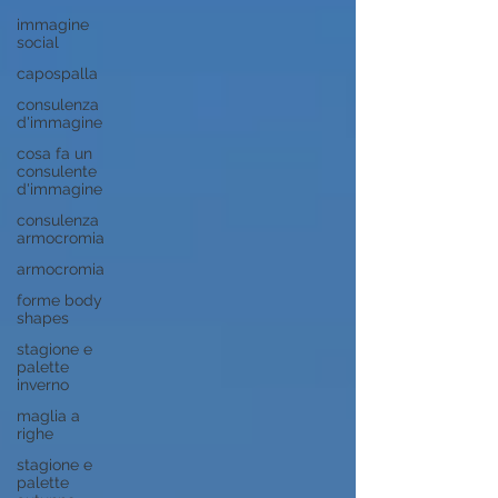
immagine
social
capospalla
consulenza
d'immagine
cosa fa un
consulente
d'immagine
consulenza
armocromia
armocromia
forme body
shapes
stagione e
palette
inverno
maglia a
righe
stagione e
palette