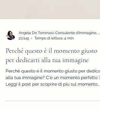
Angela De Tommasi-Consulente d'Immagine, Armocromia e Stile
23 lug
Tempo di lettura: 4 min
Perché questo è il momento giusto
per dedicarti alla tua immagine
Perché questo è il momento giusto per dedicarti
alla tua immagine? C'è un momento perfetto ?
Leggi il post per scoprire di più sul momento
migliore per investire su di te scegliendo una
consulenza d'immagine, una riorganizzazione del
guardaroba, una seduta di armocromia e tutto
ciò che questo meraviglioso percorso puo' offrirti