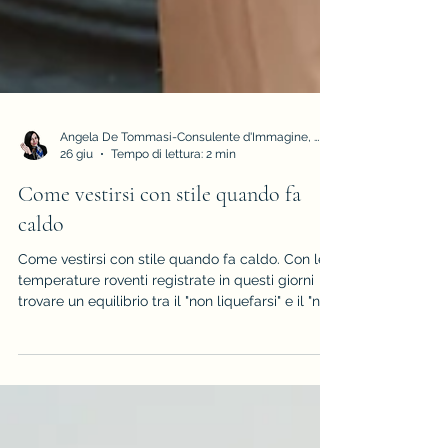
Angela De Tommasi-Consulente d'Immagine, Armocromia e Stile
26 giu
Tempo di lettura: 2 min
Come vestirsi con stile quando fa
caldo
Come vestirsi con stile quando fa caldo. Con le
temperature roventi registrate in questi giorni
trovare un equilibrio tra il "non liquefarsi" e il "non
rinunciare al proprio stile" spesso non è
semplice, ecco perchè ho preparato alcuni
consigli veloci veloci per te! Leggi il post per
saperne di più