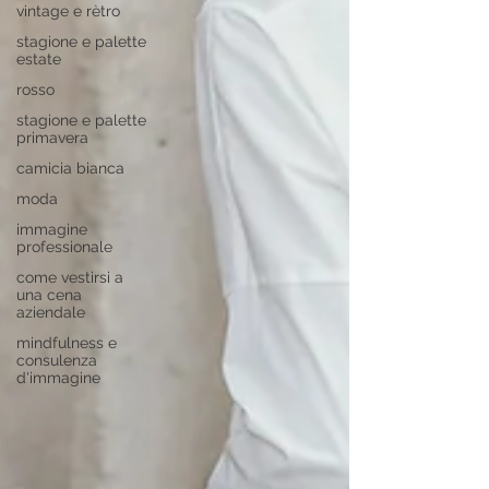
vintage e rètro
stagione e palette
estate
rosso
stagione e palette
primavera
camicia bianca
moda
immagine
professionale
come vestirsi a
una cena
aziendale
mindfulness e
consulenza
d'immagine