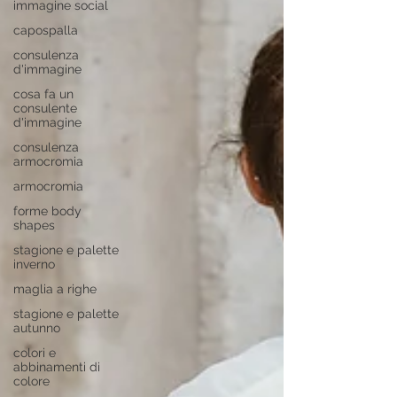
immagine social
capospalla
consulenza
d'immagine
cosa fa un
consulente
d'immagine
consulenza
armocromia
armocromia
forme body
shapes
stagione e palette
inverno
maglia a righe
stagione e palette
autunno
colori e
abbinamenti di
colore