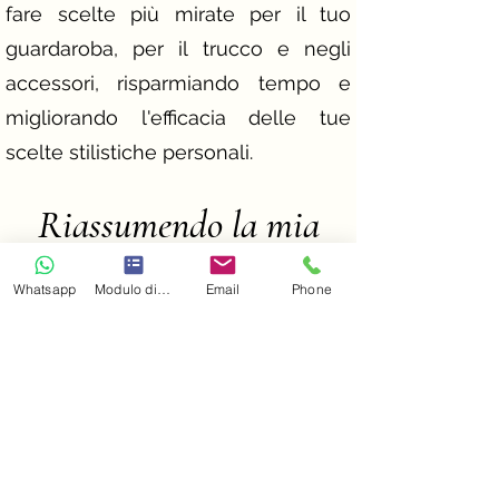
fare scelte più mirate per il tuo
guardaroba, per il trucco e negli
accessori, risparmiando tempo e
migliorando l'efficacia delle tue
scelte stilistiche personali.
​Riassumendo la mia
proposta,
Whatsapp
Modulo di contatto
Email
Phone
la seduta di armocromia
comprende:
L'individuazione di:​
stagione cromatica di appartenenza;
grado di contrasto
colori basici personali;