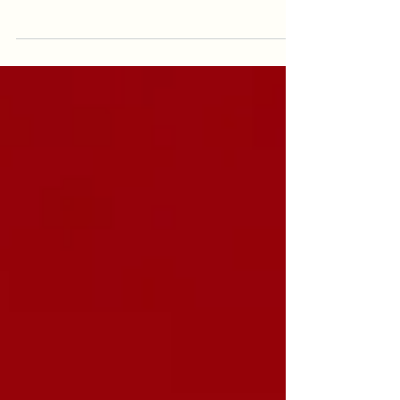
Come fare per scegliere il rossetto rosso giusto
per te, rossi caldi, rossi freddi, scopri di più
leggendo il post dedicato all'argomento. Per
approfondire ancora invece prenota la tua
seduta di armocromia insieme a me!