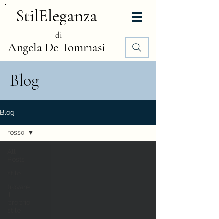
StilEleganza
di
Angela De Tommasi
Blog
Blog
rosso
All
Posts
stile
trovare
il
proprio
stile