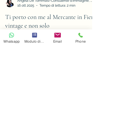
Whatsapp
Modulo di contatto
Email
Phone
Angela De Tommasi-Consulente d'Immagine, Armocromia e Stile
16 ott 2025
Tempo di lettura: 2 min
Ti porto con me al Mercante in Fiera,
vintage e non solo
Vintage : Ti porto con me al Mercante in Fiera.
vintage e non solo. E' una delle più importanti
fiere italiane dedicate all’antiquariato, al
modernariato e al vintage. Cultura e storia
attraverso stili e oggetti di moda, design e arte.