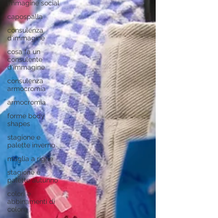
immagine social
capospalla
consulenza
d'immagine
cosa fa un
consulente
d'immagine
consulenza
armocromia
armocromia
forme body
shapes
stagione e
palette inverno
maglia a righe
stagione e
palette autunno
colori e
abbinamenti di
colore