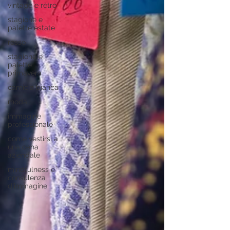
vintage e rètro
stagione e
palette estate
rosso
stagione e
palette
primavera
camicia bianca
moda
immagine
professionale
come vestirsi a
una cena
aziendale
mindfulness e
consulenza
d'immagine