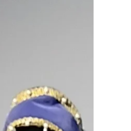
Vediamo insieme cosa li differenzia realmente!