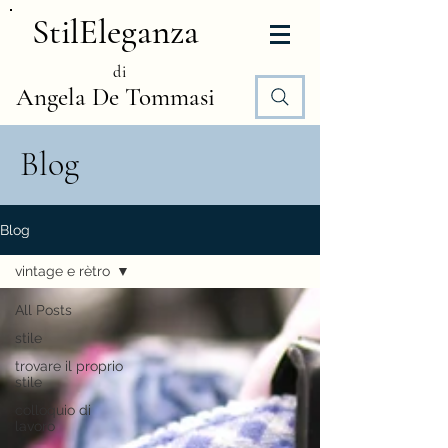
StilEleganza
di
Angela De Tommasi
Blog
Blog
vintage e rètro
All Posts
stile
trovare il proprio
stile
colloquio di
lavoro