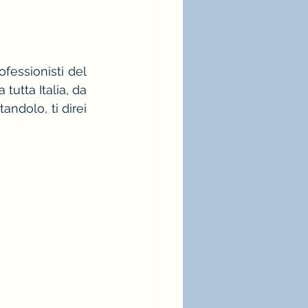
ia bianca
moda
fessionisti del 
utta Italia, da 
ndolo, ti direi 