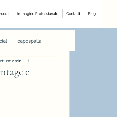
rcorsi
Immagine Professionale
Contatti
Blog
ial
capospalla
ettura: 2 min
a armocromia
intage e
a righe
ro