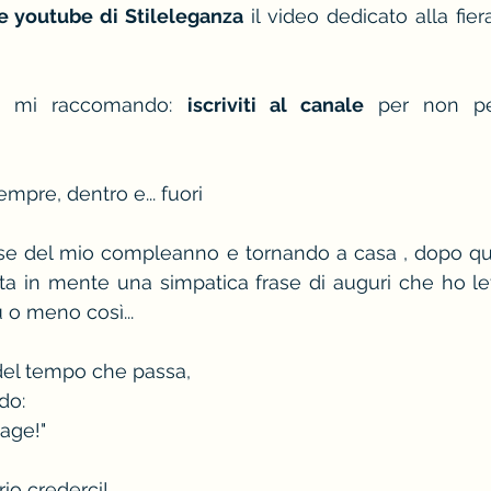
e youtube di Stileleganza
 il video dedicato alla fier
e mi raccomando: 
iscriviti al canale
 per non pe
empre, dentro e... fuori
ese del mio compleanno e tornando a casa , dopo que
ta in mente una simpatica frase di auguri che ho le
 o meno così...
del tempo che passa,
do:
tage!"
io crederci!