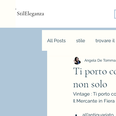
StilEleganza
All Posts
stile
trovare il
Angela De Tommas
consulenza d'immagine
Ti porto c
non solo
armocromia
forme bo
Vintage : Ti porto c
Il Mercante in Fiera
stagione e palette autunn
all’antiquariato, 