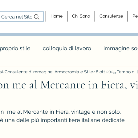
Home
Chi Sono
Consulenze
Pe
Cerca nel Sito
 proprio stile
colloquio di lavoro
immagine soc
i-Consulente d'Immagine, Armocromia e Stile
16 ott 2025
Tempo di l
cosa fa un consulente d'immagine
consulenz
on me al Mercante in Fiera, v
dy shapes
stagione e palette inverno
maglia 
on  me al Mercante in Fiera. vintage e non solo.
 è una delle più importanti fiere italiane dedicate
o
colori e abbinamenti di colore
vintage e rèt