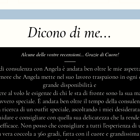
Dicono di me...
Qual è il tuo stile?
Alcune delle vostre recensioni... Grazie di Cuore!
Questi
 di consulenza con Angela è andata ben oltre le mie aspetta
abbig
’amore che Angela mette nel suo lavoro traspaiono in ogni 
così 
grande disponibilità e
merav
ere al volo le esigenze di chi le sta di fronte sono la sua 
avvero speciale. È andata ben oltre il tempo della consul
 ricerca di un outfit speciale, ascoltando i miei desidera
idare e consigliare con quella sua delicatezza che la rend
efficace. Non posso che consigliare a tutti l’esperienza di
vera coccola a 360 gradi, fatta con il cuore e grandissima