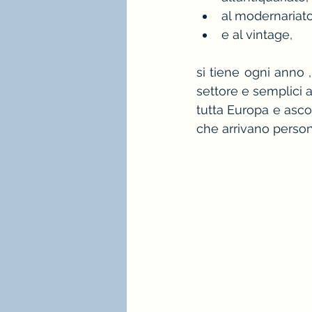
al modernariato
stagione e palette estate
e al vintage,
si tiene ogni anno ,
immagine professionale
settore e semplici a
tutta Europa e ascol
che arrivano person
mindfulness e consulenza