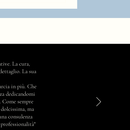
oni di Stile... di vita, di
tive. La cura,
liamento, di arredamento e
dettaglio. La sua
via... ma come nasce questa
igliosa parola?
marcia in più. Che
enza dedicandomi
ta. Come sempre
e dolcissima, ma
 una consulenza
 professionalità"