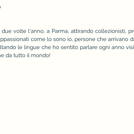
 
rosso
stagione e palette primavera
camic
 due volte l'anno, a Parma, attirando collezionisti, pro
come vestirsi a una cena aziendale
ppassionati come lo sono io, persone che arrivano da t
tando le lingue che ho sentito parlare ogni anno visita
e da tutto il mondo!
 d'immagine