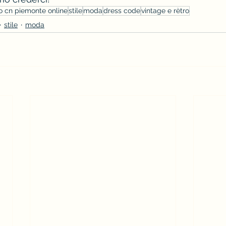
o cn piemonte online
stile
moda
dress code
vintage e rètro
stile
moda