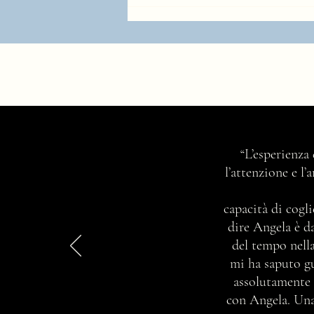
Come trovare il tuo stile
“L’esperienza
personale 5 consigli per te (Più un
l’attenzione e l
consiglio bonus fondamentale!)
capacità di cogli
dire Angela è d
del tempo nella
mi ha saputo gu
assolutamente 
con Angela. Una 