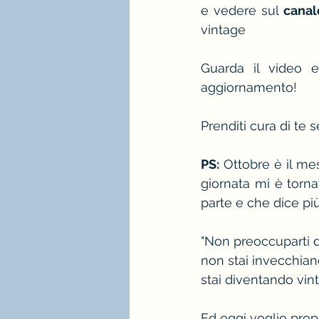
e vedere sul 
canal
vintage
Guarda il video 
aggiornamento!
Prenditi cura di te s
PS:
 Ottobre è il m
giornata mi è torna
parte e che dice più
"Non preoccuparti 
non stai invecchian
stai diventando vin
Ed oggi voglio propr