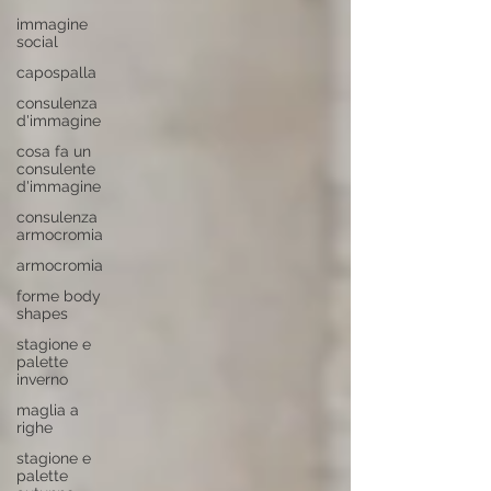
immagine
social
capospalla
consulenza
d'immagine
cosa fa un
consulente
d'immagine
consulenza
armocromia
armocromia
forme body
shapes
stagione e
palette
inverno
maglia a
righe
stagione e
palette