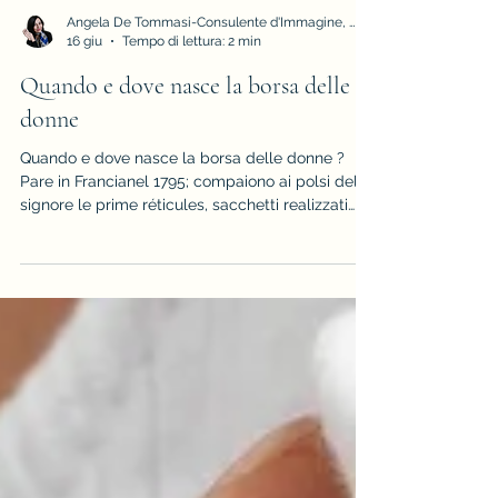
Angela De Tommasi-Consulente d'Immagine, Armocromia e Stile
16 giu
Tempo di lettura: 2 min
Quando e dove nasce la borsa delle
donne
Quando e dove nasce la borsa delle donne ?
Pare in Francianel 1795; compaiono ai polsi delle
signore le prime réticules, sacchetti realizzati
con reticolo per contenere gli effetti personali
conservati prima nelle ampie tasche delle
gonne... ti invito a leggere il post per saperne di
più!