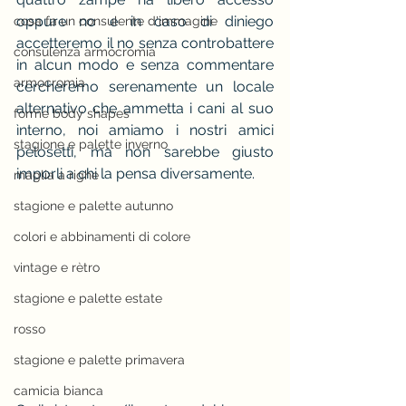
oppure no e in caso di diniego 
cosa fa un consulente d'immagine
accetteremo il no senza controbattere 
consulenza armocromia
in alcun modo e senza commentare 
armocromia
cercheremo serenamente un locale 
alternativo che ammetta i cani al suo 
forme body shapes
ìnterno, noi amiamo i nostri amici 
stagione e palette inverno
pelosetti, ma non sarebbe giusto 
imporli a chi la pensa diversamente.
maglia a righe
stagione e palette autunno
colori e abbinamenti di colore
vintage e rètro
stagione e palette estate
rosso
stagione e palette primavera
camicia bianca