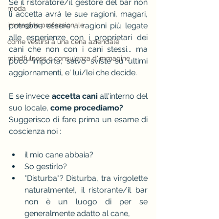
Se il ristoratore/il gestore del bar non 
moda
li accetta avrà le sue ragioni, magari, 
immagine professionale
potrebbe essere ... ragioni più legate 
alle esperienze con i proprietari dei 
come vestirsi a una cena aziendale
cani che non con i cani stessi... ma 
mindfulness e consulenza d'immagine
poco importa, salvo sviste su ultimi 
aggiornamenti, e' lui/lei che decide.
E se invece 
accetta cani 
all'interno del 
suo locale,
 come procediamo? 
Suggerisco di fare prima un esame di 
coscienza noi :
il mio cane abbaia? 
So gestirlo? 
"Disturba"? Disturba, tra virgolette 
naturalmente!, il ristorante/il bar 
non è un luogo di per se 
generalmente adatto al cane,