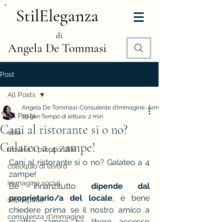
StilEleganza
di
Angela De Tommasi
Post
All Posts
Angela De Tommasi-Consulente d'Immagine, Armocromia e Stile
All Posts
29 gen
Tempo di lettura: 2 min
Cani al ristorante si o no?
stile
Galateo a 4 zampe!
trovare il proprio stile
Cani al ristorante si o no? Galateo a 4 
colloquio di lavoro
zampe!
immagine social
Bè innanzitutto 
dipende dal 
proprietario/a del locale
, è bene 
capospalla
chiedere prima se il nostro amico a 
consulenza d'immagine
quattro zampe ha libero accesso 