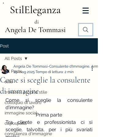
StilEleganza
di
Angela De Tommasi
Post
All Posts
Angela De Tommasi-Consulente d'Immagine, Armocromia e Stile
All Posts
29 mag 2025
Tempo di lettura: 2 min
Come si sceglie la consulente
stile
di immagine
trovare il proprio stile
Come si sceglie la consulente 
colloquio di lavoro
d'immagine?
immagine social
Prima parte
Tra cliente e professionista ci si 
capospalla
sceglie, talvolta, per i più svariati 
consulenza d'immagine
motivi