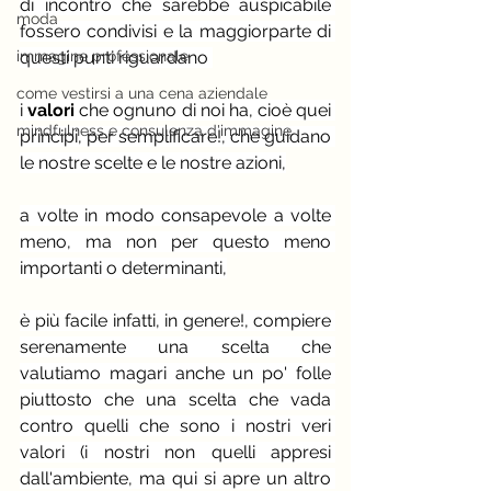
di incontro che sarebbe auspicabile 
moda
fossero condivisi e la maggiorparte di 
immagine professionale
questi punti riguardano 
come vestirsi a una cena aziendale
i 
valori 
che ognuno di noi ha, cioè quei 
mindfulness e consulenza d'immagine
principi, per semplificare!, che guidano 
le nostre scelte e le nostre azioni,
a volte in modo consapevole a volte 
meno, ma non per questo meno 
importanti o determinanti,
è più facile infatti, in genere!, compiere 
serenamente una scelta che 
valutiamo magari anche un po' folle 
piuttosto che una scelta che vada 
contro quelli che sono i nostri veri 
valori (i nostri non quelli appresi 
dall'ambiente, ma qui si apre un altro 