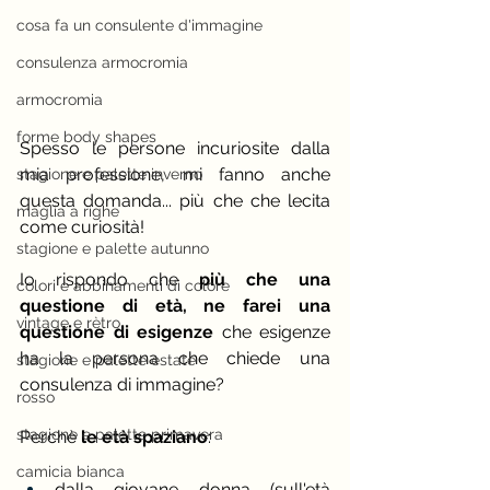
cosa fa un consulente d'immagine
consulenza armocromia
armocromia
forme body shapes
Spesso le persone incuriosite dalla 
mia professione, mi fanno anche 
stagione e palette inverno
questa domanda... più che che lecita 
maglia a righe
come curiosità!
stagione e palette autunno
Io rispondo che 
più che una 
colori e abbinamenti di colore
questione di età, ne farei una 
vintage e rètro
questione di esigenze 
che esigenze 
ha la persona che chiede una 
stagione e palette estate
consulenza di immagine?
rosso
stagione e palette primavera
Perchè
 le età spaziano
:
camicia bianca
dalla giovane donna (sull'età 