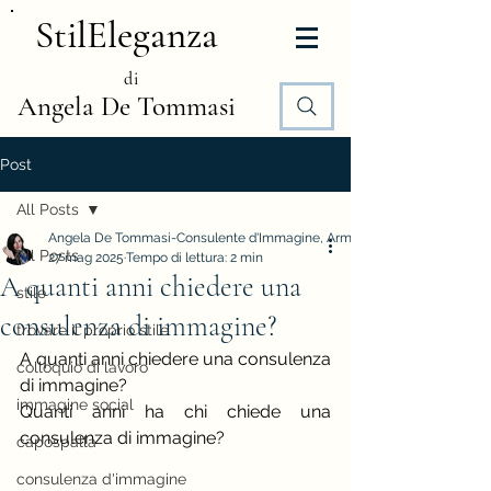
StilEleganza
di
Angela De Tommasi
Post
All Posts
Angela De Tommasi-Consulente d'Immagine, Armocromia e Stile
All Posts
27 mag 2025
Tempo di lettura: 2 min
A quanti anni chiedere una
stile
consulenza di immagine?
trovare il proprio stile
A quanti anni chiedere una consulenza 
colloquio di lavoro
di immagine? 
immagine social
Quanti anni ha chi chiede una 
consulenza di immagine?
capospalla
consulenza d'immagine