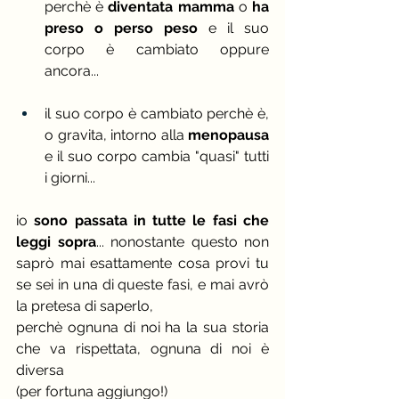
perchè è 
diventata mamma
 o 
ha 
preso o perso peso 
e il suo 
corpo è cambiato oppure 
ancora...
il suo corpo è cambiato perchè è, 
o gravita, intorno alla 
menopausa 
e il suo corpo cambia "quasi" tutti 
i giorni...
io 
sono passata in tutte le fasi che 
leggi sopra
... nonostante questo non 
saprò mai esattamente cosa provi tu 
se sei in una di queste fasi, e mai avrò 
la pretesa di saperlo,
perchè ognuna di noi ha la sua storia 
che va rispettata, ognuna di noi è 
diversa 
(per fortuna aggiungo!)