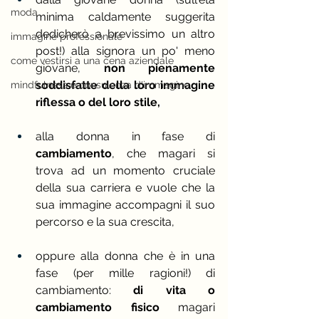
moda
minima caldamente suggerita 
dedicherò a brevissimo un altro 
immagine professionale
post!) alla signora un po' meno 
come vestirsi a una cena aziendale
giovane, 
non pienamente 
soddisfatte della loro immagine 
mindfulness e consulenza d'immagine
riflessa o del loro stile,
alla donna in fase di 
cambiamento
, che magari si 
trova ad un momento cruciale 
della sua carriera e vuole che la 
sua immagine accompagni il suo 
percorso e la sua crescita,
oppure alla donna che è in una 
fase (per mille ragioni!) di 
cambiamento:
 di vita o 
cambiamento fisico 
magari 