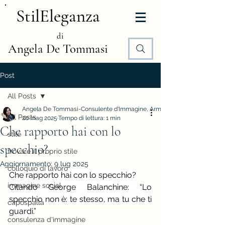
StilEleganza
di
Angela De Tommasi
Post
All Posts
Angela De Tommasi-Consulente d'Immagine, Armocromia e Stile
All Posts
20 mag 2025
Tempo di lettura: 1 min
Che rapporto hai con lo
stile
specchio?
trovare il proprio stile
Aggiornamento:
9 lug 2025
colloquio di lavoro
Che rapporto hai con lo specchio?
immagine social
Citando George Balanchine: “Lo 
specchio non è: te stesso, ma tu che ti 
capospalla
guardi.”
consulenza d'immagine