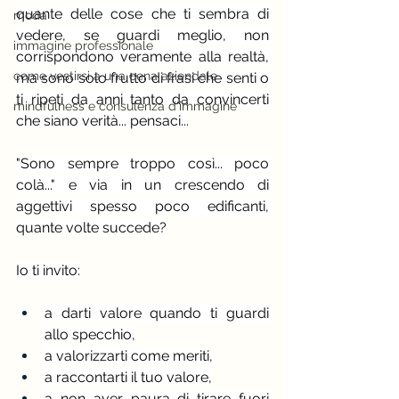
quante delle cose che ti sembra di 
moda
vedere, se guardi meglio, non 
immagine professionale
corrispondono veramente alla realtà, 
come vestirsi a una cena aziendale
ma sono solo frutto di frasi che senti o 
ti ripeti da anni tanto da convincerti 
mindfulness e consulenza d'immagine
che siano verità... pensaci...
"Sono sempre troppo così... poco 
colà..." e via in un crescendo di 
aggettivi spesso poco edificanti, 
quante volte succede?
Io ti invito:
a darti valore quando ti guardi 
allo specchio,
a valorizzarti come meriti,
a raccontarti il tuo valore,
a non aver paura di tirare fuori 