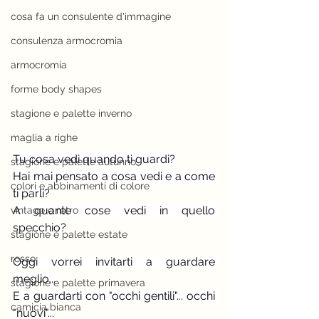
cosa fa un consulente d'immagine
consulenza armocromia
armocromia
forme body shapes
stagione e palette inverno
maglia a righe
Tu cosa vedi quando ti guardi?
stagione e palette autunno
Hai mai pensato a cosa vedi e a come 
colori e abbinamenti di colore
ti parli?
A quante cose vedi in quello 
vintage e rètro
specchio?
stagione e palette estate
rosso
Oggi vorrei invitarti a guardare 
meglio...
stagione e palette primavera
E a guardarti con "occhi gentili"... occhi 
camicia bianca
"nuovi"...