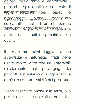
colore rassicurante e confortante , 
moda
pare che ispiri qualità e del resto, il 
immagine professionale
legno naturale per pareti o 
arredamenti viene consigliato 
come vestirsi a una cena aziendale
soprattutto nei ristoranti perché 
mindfulness e consulenza d'immagine
stimola l’appetito e suggerisce 
appunto alta qualità e genuinità della 
cucina!
Il marrone simboleggia anche 
autenticità e naturalità, infatti viene 
usato molto, oltre che nei ristoranti!, 
direttamente nel packaging dei 
prodotti alimentari o di antiquariato  a 
conferma dell'autenticità del prodotto!
Viene associato anche alla terra, alla 
protezione, alla casa e alla semplicità.