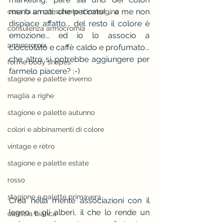
meno amati, che peccato! ... a me non 
cosa fa un consulente d'immagine
dispiace affatto... del resto il colore è 
consulenza armocromia
emozione... ed io lo associo a 
armocromia
cioccolato e caffè caldo e profumato... 
che altro si potrebbe aggiungere per 
forme body shapes
farmelo piacere? :-) 
stagione e palette inverno
maglia a righe
stagione e palette autunno
colori e abbinamenti di colore
vintage e rètro
stagione e palette estate
rosso
stagione e palette primavera
Crea nella mente associazioni con il 
legno e gli alberi, il che lo rende un 
camicia bianca