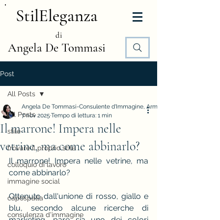
StilEleganza
di
Angela De Tommasi
Post
All Posts
Angela De Tommasi-Consulente d'Immagine, Armocromia e Stile
All Posts
7 nov 2025
Tempo di lettura: 1 min
Il marrone! Impera nelle
stile
vetrine, ma come abbinarlo?
trovare il proprio stile
Il marrone! Impera nelle vetrine, ma 
colloquio di lavoro
come abbinarlo?
immagine social
Ottenuto dall'unione di rosso, giallo e 
capospalla
blu, secondo alcune ricerche di 
consulenza d'immagine
marketing, pare sia uno dei colori 