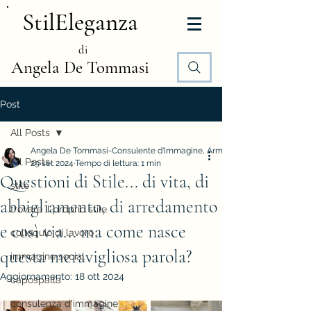
StilEleganza
di
Angela De Tommasi
Post
All Posts
Angela De Tommasi-Consulente d'Immagine, Armocromia e Stile
All Posts
29 set 2024
Tempo di lettura: 1 min
Questioni di Stile... di vita, di
stile
abbigliamento, di arredamento
trovare il proprio stile
e così via... ma come nasce
colloquio di lavoro
questa meravigliosa parola?
immagine social
Aggiornamento:
18 ott 2024
capospalla
consulenza d'immagine