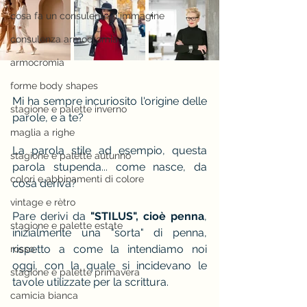
cosa fa un consulente d'immagine
consulenza armocromia
armocromia
forme body shapes
Mi ha sempre incuriosito l'origine delle 
stagione e palette inverno
parole, e a te?
maglia a righe
La parola stile ad esempio, questa 
stagione e palette autunno
parola stupenda... come nasce, da 
colori e abbinamenti di colore
cosa deriva?
vintage e rètro
️Pare derivi da 
"STILUS", cioè penna
, 
stagione e palette estate
inizialmente una "sorta" di penna, 
rispetto a come la intendiamo noi 
rosso
oggi, con la quale si incidevano le 
stagione e palette primavera
tavole utilizzate per la scrittura.
camicia bianca