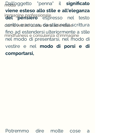
️Dall'oggetto "penna" il 
significato 
moda
viene esteso allo stile e all'eleganza 
immagine professionale
del pensiero
 espresso nel testo 
scritto e ancora, da stile nella scrittura 
come vestirsi a una cena aziendale
fino ad estendersi ulteriormente a stile 
mindfulness e consulenza d'immagine
nel modo di presentarsi, nel modo di 
vestire e nel 
modo di porsi e di 
comportarsi, 
Potremmo dire molte cose a 