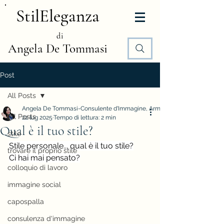
StilEleganza
di
Angela De Tommasi
Post
All Posts
Angela De Tommasi-Consulente d'Immagine, Armocromia e Stile
All Posts
22 lug 2025
Tempo di lettura: 2 min
Qual è il tuo stile?
stile
Stile personale... qual è il tuo stile?
trovare il proprio stile
Ci hai mai pensato?
colloquio di lavoro
immagine social
capospalla
consulenza d'immagine