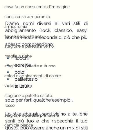
cosa fa un consulente d'immagine
consulenza armocromia
Diamo nomi diversi ai vari stili di 
armocromia
abbigliamento (rock, classico, easy, 
forme body shapes
bon ton ecc.) a seconda di ciò che più 
spesso comprendono:
stagione e palette inverno
maglia a righe
fiocchi, 
borchie, 
stagione e palette autunno
polo, 
colori e abbinamenti di colore
paillettes o 
vintage e rètro
tailleur...
stagione e palette estate
solo per farti qualche esempio...
rosso
Lo stile che più senti vicino a te, che 
stagione e palette primavera
senti più tuo e che rispecchia il tuo 
camicia bianca
gusto, può essere anche un mix di stili 