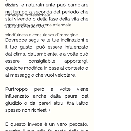
diversi e naturalmente può cambiare 
moda
nel tempo a seconda del periodo che 
immagine professionale
stai vivendo o della fase della vita che 
come vestirsi a una cena aziendale
stai attraversando.
mindfulness e consulenza d'immagine
Dovrebbe seguire le tue inclinazioni e 
il tuo gusto, può essere influenzato 
dal clima, dall'ambiente, e a volte può 
essere consigliabile apportargli 
qualche modifica in base al contesto o 
al messaggio che vuoi veicolare.
Purtroppo però a volte viene 
influenzato anche dalla paura del 
giudizio o dai pareri altrui (tra l'altro 
spesso non richiesti!).
E questo invece è un vero peccato, 