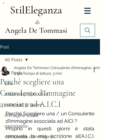
StilEleganza
di
Angela De Tommasi
Post
All Posts
Angela De Tommasi-Consulente d'Immagine, Armocromia e Stile
All Posts
4 giu
Tempo di lettura: 3 min
Perchè scegliere una
stile
Consulente d'Immagine
trovare il proprio stile
associata ad A.I.C.I
colloquio di lavoro
Perché Scegliere una / un Consulente 
immagine social
d’Immagine associata ad AICI ?
capospalla
Proprio in questi giorni è stata 
rinnovata la mia iscrizione all'A.I.C.I. 
consulenza d'immagine