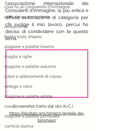
l'associazione Internazionale dei 
cosa fa un consulente d'immagine
Consulenti d'Immagine, la più antica e 
consulenza armocromia
diffusa associazione di categoria per 
chi svolge il mio lavoro, percui ho 
armocromia
deciso di condividere con te questo 
forme body shapes
tema.
stagione e palette inverno
maglia a righe
stagione e palette autunno
colori e abbinamenti di colore
vintage e rètro
stagione e palette estate
rosso
Screenshot tratto dal sito A.I.C.I. :    
https://aiciitaly.org/project/angela-de-
stagione e palette primavera
tommasi/
camicia bianca