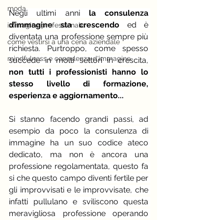
moda
Negli ultimi anni 
la consulenza 
d’immagine sta crescendo
 ed è 
immagine professionale
diventata una professione sempre più 
come vestirsi a una cena aziendale
richiesta. Purtroppo, come spesso 
mindfulness e consulenza d'immagine
succede in molti settori in crescita, 
non tutti i professionisti hanno lo 
stesso livello di formazione, 
esperienza e aggiornamento...
Si stanno facendo grandi passi, ad 
esempio da poco la consulenza di 
immagine ha un suo codice ateco 
dedicato, ma non è ancora una 
professione regolamentata, questo fa 
si che questo campo diventi fertile per 
gli improvvisati e le improvvisate, che 
infatti pullulano e sviliscono questa 
meravigliosa professione operando 