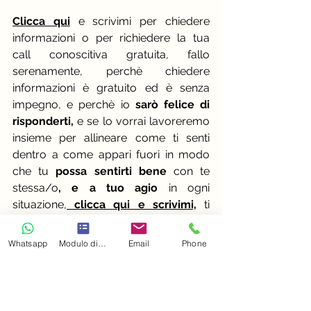
Clicca qui
 e scrivimi per chiedere 
informazioni o per richiedere la tua 
call conoscitiva gratuita, fallo 
serenamente, perchè chiedere 
informazioni è gratuito ed è senza 
impegno, e perchè io
 sarò felice di 
risponderti,
 e se lo vorrai lavoreremo 
insieme per allineare come ti senti 
dentro a come appari fuori in modo 
che tu 
possa sentirti bene
 con te 
stessa/o
, e a tuo agio 
in ogni 
situazione,
 clicca qui e scrivimi,
 ti 
aspetto!
Whatsapp
Modulo di contatto
Email
Phone
Prenditi cura di Te sempre, dentro e... 
fuori!
( Immagine screenshot tratta dal sito 