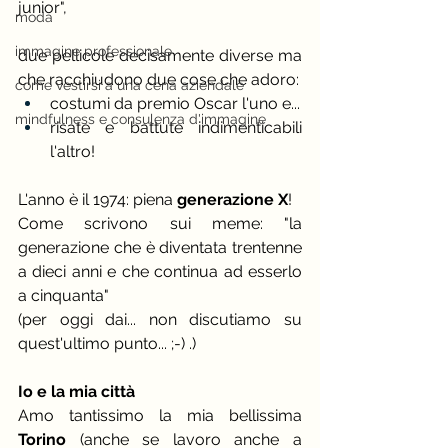
junior",
moda
immagine professionale
due pellicole decisamente diverse ma 
che racchiudono due cose che adoro:
come vestirsi a una cena aziendale
costumi da premio Oscar l'uno e...
mindfulness e consulenza d'immagine
risate e battute indimenticabili 
l'altro! 
L'anno è il 1974: piena 
generazione X
!
Come scrivono sui meme: "la 
generazione che è diventata trentenne 
a dieci anni e che continua ad esserlo 
a cinquanta" 
(per oggi dai... non discutiamo su 
quest'ultimo punto... ;-) .)
Io e la mia città
Amo tantissimo la mia bellissima 
Torino
 (anche se lavoro anche a 