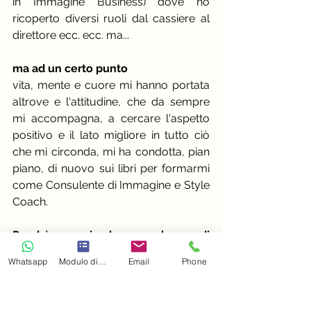
in Immagine Business) dove ho 
ricoperto diversi ruoli dal cassiere al 
direttore ecc. ecc. ma... 
ma ad un certo punto
vita, mente e cuore mi hanno portata 
altrove e l'attitudine, che da sempre 
mi accompagna, a cercare l'aspetto 
positivo e il lato migliore in tutto ciò 
che mi circonda, mi ha condotta, pian 
piano, di nuovo sui libri per formarmi 
come Consulente di Immagine e Style 
Coach.
Perchè proprio la consulenza di 
immagine?
Whatsapp
Modulo di contatto
Email
Phone
Perché troppe persone si sentono 
inadeguate e non si piacciono a causa 
di convinzioni errate sul loro aspetto, 