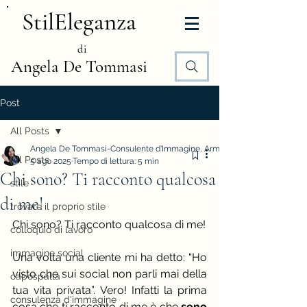
StilEleganza
di
Angela De Tommasi
Post
All Posts
Angela De Tommasi-Consulente d'Immagine, Armocromia e Stile
All Posts
5 ago 2025
Tempo di lettura: 5 min
Chi sono? Ti racconto qualcosa
stile
di me!
trovare il proprio stile
Chi sono? Ti racconto qualcosa di me!
colloquio di lavoro
immagine social
Una volta una cliente mi ha detto: “Ho 
visto che sui social non parli mai della 
capospalla
tua vita privata”. Vero! Infatti la prima 
consulenza d'immagine
cosa che ti racconto di me è che 
sono 