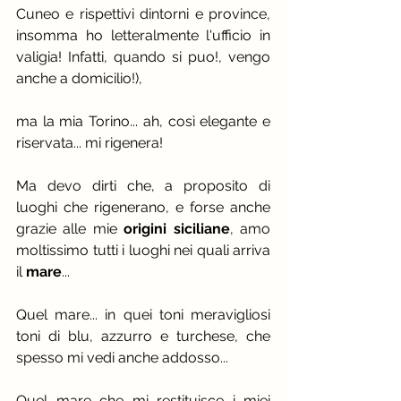
Cuneo e rispettivi dintorni e province, 
insomma ho letteralmente l'ufficio in 
valigia! Infatti, quando si puo!, vengo 
anche a domicilio!), 
ma la mia Torino... ah, così elegante e 
riservata... mi rigenera!
Ma devo dirti che, a proposito di 
luoghi che rigenerano, e forse anche 
grazie alle mie 
origini siciliane
, amo 
moltissimo tutti i luoghi nei quali arriva 
il 
mare
...
Quel mare... in quei toni meravigliosi 
toni di blu, azzurro e turchese, che 
spesso mi vedi anche addosso... 
Quel mare che mi restituisce i miei 