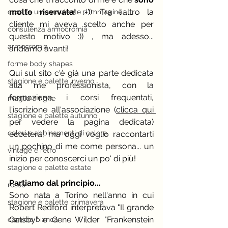
molto riservata
! :-)) Tra l'altro la 
cosa fa un consulente d'immagine
cliente mi aveva scelto anche per 
consulenza armocromia
questo motivo :)) , ma adesso... 
armocromia
andiamo avanti!
forme body shapes
Qui sul sito c'è già una parte dedicata 
stagione e palette inverno
alla me professionista, con la 
formazione, i corsi frequentati, 
maglia a righe
l'iscrizione all'associazione (
clicca qui 
stagione e palette autunno
per vedere la pagina dedicata) 
colori e abbinamenti di colore
eccetera, ma oggi voglio raccontarti 
un pochino di me come persona... un 
vintage e rètro
inizio per conoscerci un po' di più!
stagione e palette estate
Partiamo dal principio...
rosso
Sono nata a Torino nell'anno in cui 
stagione e palette primavera
Robert Redford interpretava "Il grande 
Gatsby" e Gene Wilder "Frankenstein 
camicia bianca