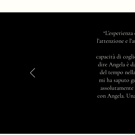
Ma chi è e cosa fa una consulente
“L’esperienza
di immagine professionista?
l’attenzione e l
capacità di cogli
dire Angela è d
del tempo nella
mi ha saputo gu
assolutamente 
con Angela. Una 