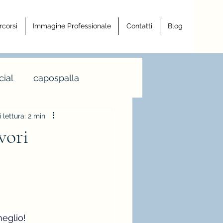
rcorsi
Immagine Professionale
Contatti
Blog
ial
capospalla
lettura: 2 min
a armocromia
vori
a righe
ro
meglio!