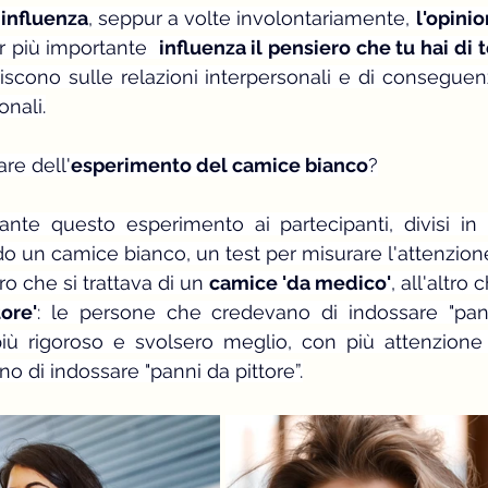
 influenza
, seppur a volte involontariamente, 
l'opini
rosso
stagione e palette primavera
camic
r più importante 
 influenza il pensiero che tu hai di 
luiscono sulle relazioni interpersonali e di conseguen
onali.
come vestirsi a una cena aziendale
are dell'
esperimento del camice bianco
?
 d'immagine
nte questo esperimento ai partecipanti, divisi in 
o un camice bianco, un test per misurare l'attenzione
o che si trattava di un 
camice 'da medico'
, all'altro 
ore'
: le persone che credevano di indossare "pan
ù rigoroso e svolsero meglio, con più attenzione il
o di indossare "panni da pittore”.