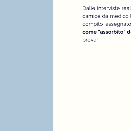
Dalle interviste re
camice da medico li
compito assegnato
come "assorbito" da
prova!