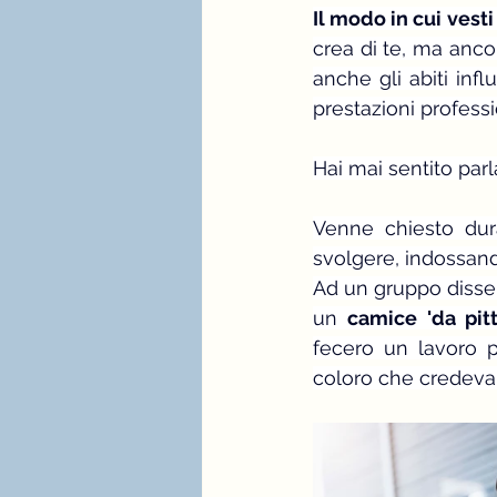
Il modo in cui vesti
stagione e palette estate
crea di te, ma anco
anche gli abiti inf
prestazioni professi
immagine professionale
Hai mai sentito parl
mindfulness e consulenza
Venne chiesto dura
svolgere, indossand
Ad un gruppo disser
un
 camice 'da pitt
fecero un lavoro pi
coloro che credevan