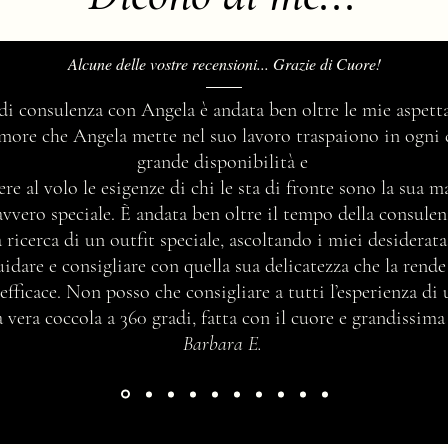
Alcune delle vostre recensioni... Grazie di Cuore!
Power Dressing, il potere
Quant
 di consulenza con Angela è andata ben oltre le mie aspetta
dell'abbigliamento.
Collo
’amore che Angela mette nel suo lavoro traspaiono in ogni 
grande disponibilità e
ere al volo le esigenze di chi le sta di fronte sono la sua 
avvero speciale. È andata ben oltre il tempo della consul
 ricerca di un outfit speciale, ascoltando i miei desidera
idare e consigliare con quella sua delicatezza che la rend
efficace. Non posso che consigliare a tutti l’esperienza di
vera coccola a 360 gradi, fatta con il cuore e grandissima
Barbara E.