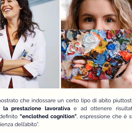
ostrato che indossare un certo tipo di abito piuttosto
 la prestazione lavorativa
 e ad ottenere risultati 
efinito 
“enclothed cognition"
, espressione che è st
enza dell’abito”.