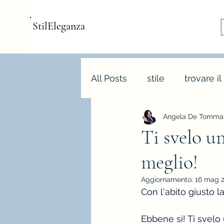
StilEleganza
All Posts
stile
trovare il
Angela De Tommas
consulenza d'immagine
Ti svelo un
meglio!
armocromia
forme bo
Aggiornamento:
16 mag 
Con l'abito giusto l
stagione e palette autunn
Ebbene si! Ti svelo 