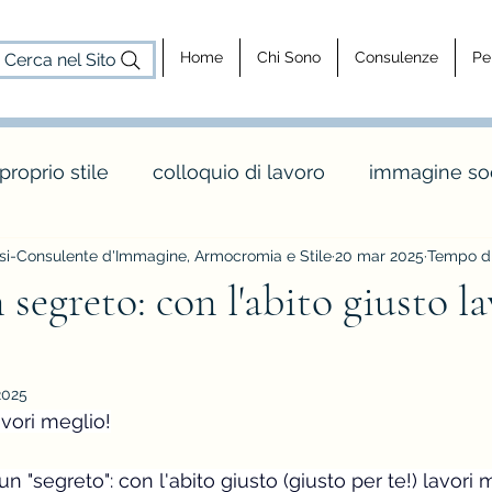
Home
Chi Sono
Consulenze
Pe
Cerca nel Sito
 proprio stile
colloquio di lavoro
immagine soc
i-Consulente d'Immagine, Armocromia e Stile
20 mar 2025
Tempo di 
cosa fa un consulente d'immagine
consulenz
 segreto: con l'abito giusto la
dy shapes
stagione e palette inverno
maglia 
2025
avori meglio!
o
colori e abbinamenti di colore
vintage e rèt
un "segreto": con l'abito giusto (giusto per te!) lavori 