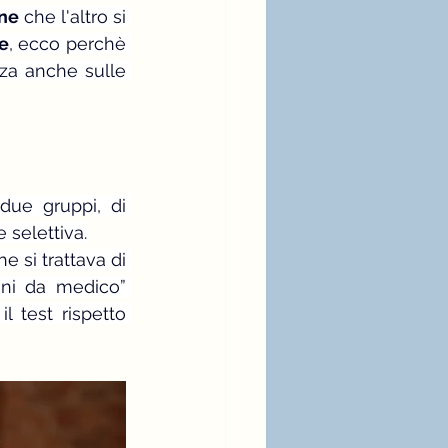
one
 che l'altro si 
ia bianca
moda
te
, ecco perchè 
za anche sulle 
due gruppi, di 
 selettiva.
che si trattava di 
ni da medico” 
 test rispetto 