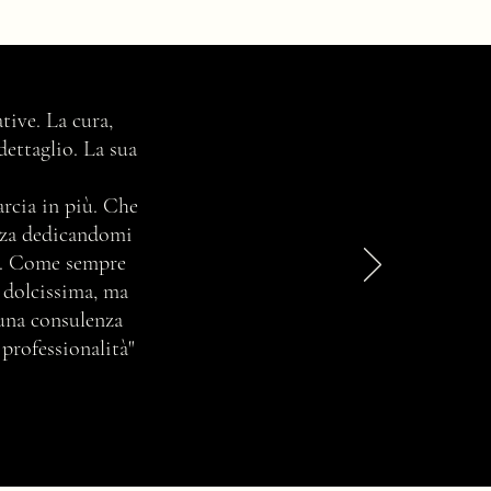
o conta lo Stile ad un
tive. La cura,
quio di Lavoro?
dettaglio. La sua
marcia in più. Che
enza dedicandomi
ta. Come sempre
e dolcissima, ma
 una consulenza
 professionalità"