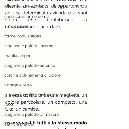
diventa un simbolo di appartenenza 
cosa fa un consulente d'immagine
ad una determinata azienda e ai suoi 
consulenza armocromia
valori che contribuisce a 
armocromia
rappresentare e ricordare,
forme body shapes
stagione e palette inverno
maglia a righe
stagione e palette autunno
colori e abbinamenti di colore
vintage e rètro
sia essa costituita da una maglietta, un 
stagione e palette estate
colore particolare, un completo, una 
rosso
tuta, un camice...
stagione e palette primavera
essere vestiti tutti allo stesso modo 
camicia bianca