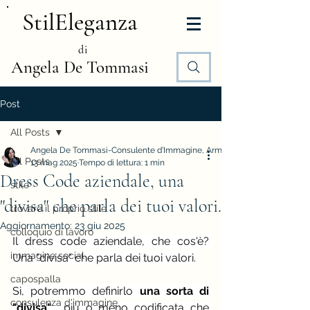
StilEleganza
di
Angela De Tommasi
Post
All Posts
Angela De Tommasi-Consulente d'Immagine, Armocromia e Stile
All Posts
13 mag 2025
Tempo di lettura: 1 min
Dress Code aziendale, una
stile
"divisa" che parla dei tuoi valori.
trovare il proprio stile
Aggiornamento:
23 giu 2025
colloquio di lavoro
Il dress code aziendale, che cos'è? 
immagine social
Una "divisa" che parla dei tuoi valori.
capospalla
Si, potremmo definirlo 
una sorta di 
consulenza d'immagine
"divisa"
... più o meno codificata che 