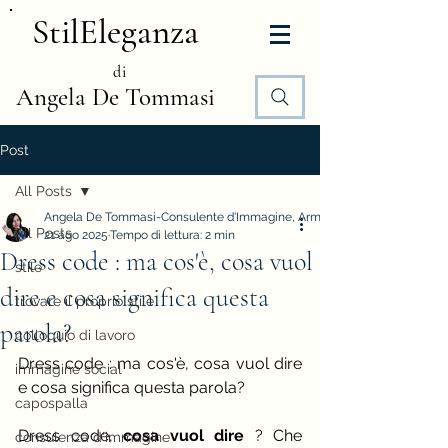
StilEleganza
di
Angela De Tommasi
Post
All Posts
Angela De Tommasi-Consulente d'Immagine, Armocromia e Stile
All Posts
21 ago 2025
Tempo di lettura: 2 min
Dress code : ma cos'è, cosa vuol
stile
dire e cosa significa questa
trovare il proprio stile
parola?
colloquio di lavoro
Dress code : ma cos'è, cosa vuol dire 
immagine social
e cosa significa questa parola?
capospalla
Dress code, 
cosa vuol dire
 ? Che
consulenza d'immagine