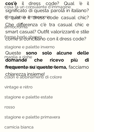
cos'è 
il dress code? Qual 'è il 
cosa fa un consulente d'immagine
significato di questa parola in italiano? 
consulenza armocromia
E qual è il dress code casual chic? 
Che differenza c'è tra casual chic e 
armocromia
smart casual? Outfit valorizzanti e stile 
forme body shapes
come si conciliano con il dress code?
stagione e palette inverno
Queste 
sono solo alcune delle 
maglia a righe
domande che ricevo più di 
frequente su questo tema,
 facciamo 
stagione e palette autunno
chiarezza insieme!
colori e abbinamenti di colore
vintage e rètro
stagione e palette estate
rosso
stagione e palette primavera
camicia bianca