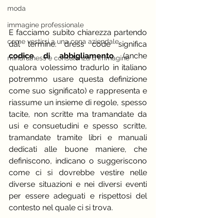
moda
immagine professionale
E facciamo subito chiarezza partendo 
come vestirsi a una cena aziendale
dal termine: dress code significa 
codice di abbigliamento
 (anche 
mindfulness e consulenza d'immagine
qualora volessimo tradurlo in italiano 
potremmo usare questa definizione 
come suo significato) e rappresenta e 
riassume un insieme di regole, spesso 
tacite, non scritte ma tramandate da 
usi e consuetudini e spesso scritte, 
tramandate tramite libri e manuali 
dedicati alle buone maniere, che 
definiscono, indicano o suggeriscono 
come ci si dovrebbe vestire nelle 
diverse situazioni e nei diversi eventi 
per essere adeguati e rispettosi del 
contesto nel quale ci si trova.