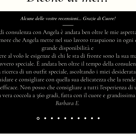
Alcune delle vostre recensioni... Grazie di Cuore!
Il pois iconica disegnatura e tratto
Come 
 di consulenza con Angela è andata ben oltre le mie aspetta
distintivo di stile, come sceglierlo?
imma
’amore che Angela mette nel suo lavoro traspaiono in ogni 
grande disponibilità e
ere al volo le esigenze di chi le sta di fronte sono la sua 
avvero speciale. È andata ben oltre il tempo della consul
 ricerca di un outfit speciale, ascoltando i miei desidera
idare e consigliare con quella sua delicatezza che la rend
efficace. Non posso che consigliare a tutti l’esperienza di
vera coccola a 360 gradi, fatta con il cuore e grandissima
Barbara E.