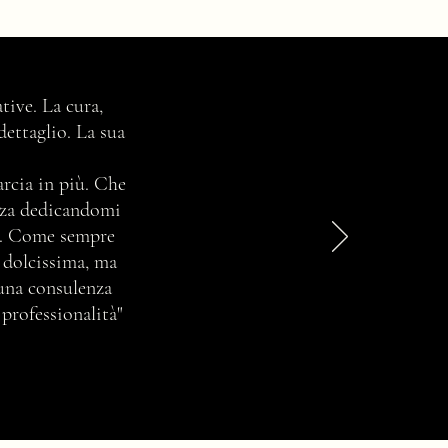
si sceglie la consulente di
tive. La cura,
gine
dettaglio. La sua
marcia in più. Che
enza dedicandomi
ta. Come sempre
e dolcissima, ma
 una consulenza
 professionalità"