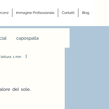
rcorsi
Immagine Professionale
Contatti
Blog
ial
capospalla
lettura: 1 min
a armocromia
a righe
lore del sole, 
ro