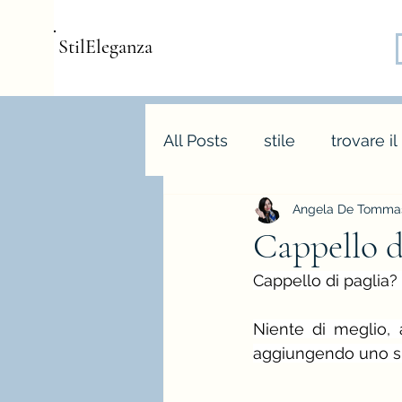
StilEleganza
All Posts
stile
trovare il
Angela De Tommas
consulenza d'immagine
Cappello di
Cappello di paglia? 
armocromia
forme bo
Niente di meglio, 
aggiungendo uno spe
stagione e palette autunn