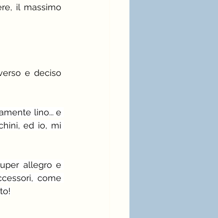
re, il massimo 
verso e deciso 
mente lino... e 
ini, ed io, mi 
uper allegro e 
cessori, come 
to!