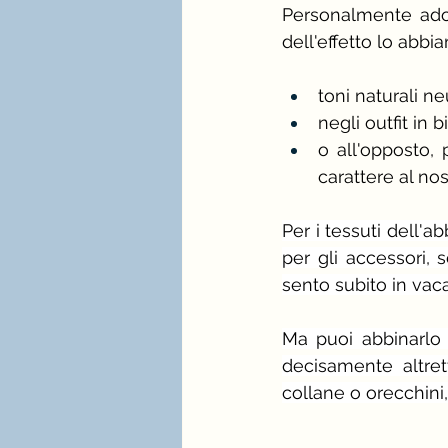
Personalmente ador
dell'effetto lo abb
toni naturali neu
negli outfit in 
o all'opposto,
carattere al nos
Per i tessuti dell'a
per gli accessori, 
sento subito in vac
Ma puoi abbinarlo 
decisamente altret
collane o orecchini