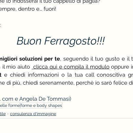
 lo indosserai il tuo cappello di paglia?
empre, dentro e... fuori! 
: 
Buon Ferragosto!!!
migliori soluzioni per te
, seguendo il tuo gusto e il tu
il mio aiuto 
 clicca qui e compila il modulo
t
 e chiedi informazioni o la tua call conoscitiva gr
 di più, chiedi serenamente, perchè io sarò felice di
 . com e Angela De Tommasi)
elle forme
forme e body shapes
tile
consulenza d'immagine