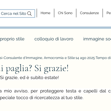
Home
Chi Sono
Consulenze
Pe
Cerca nel Sito
 proprio stile
colloquio di lavoro
immagine soc
i-Consulente d'Immagine, Armocromia e Stile
14 ago 2025
Tempo di 
cosa fa un consulente d'immagine
consulenz
 paglia? Si grazie!
Si grazie, ed è subito estate!
dy shapes
stagione e palette inverno
maglia 
a mio avviso, per proteggere testa e capelli dal ca
ciale tocco di ricercatezza al tuo stile.
o
colori e abbinamenti di colore
vintage e rèt