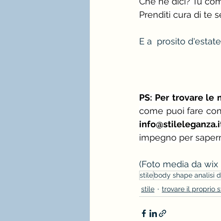
Che ne dici? Tu come
Prenditi cura di te s
E a  prosito d'estate
PS: Per trovare le 
come puoi fare con 
info@stileleganza.i
impegno per saperne
(Foto media da wix
stile
body shape analisi d
stile
trovare il proprio s