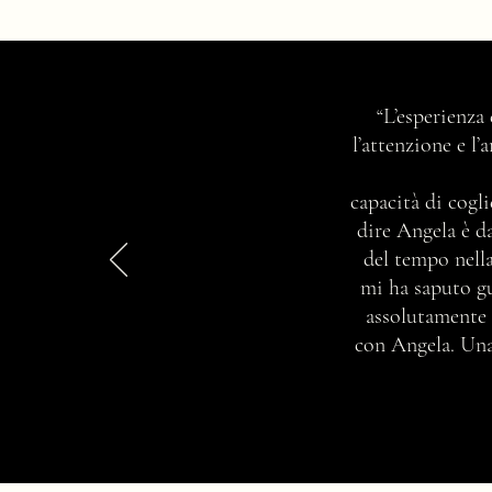
Qual è il tuo stile?
“L’esperienza
l’attenzione e l
capacità di cogli
dire Angela è d
del tempo nella
mi ha saputo gu
assolutamente 
con Angela. Una 