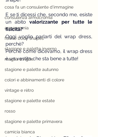
cosa fa un consulente d'immagine
E se ti dicessi che, secondo me, esiste 
consulenza armocromia
un abito
 valorizzante per tutte le 
armocromia
fisicità?
Oggi voglio parlarti del wrap dress, 
forme body shapes
perchè?
stagione e palette inverno
Perchè come dicevamo, il wrap dress 
è 
un vestito che sta bene a tutte!
maglia a righe
stagione e palette autunno
colori e abbinamenti di colore
vintage e rètro
stagione e palette estate
rosso
stagione e palette primavera
camicia bianca