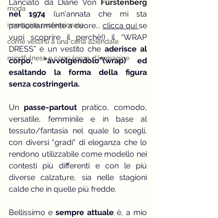
Lanciato da Diane Von 
Fürstenberg
moda
nel 1974
 (un'annata che mi sta 
immagine professionale
particolarmente a cuore... 
clicca qui 
se 
vuoi scoprire il perchè!) il “WRAP 
come vestirsi a una cena aziendale
DRESS” è un vestito che 
aderisce al 
mindfulness e consulenza d'immagine
corpo, “avvolgendolo”(wrap) ed 
esaltando la forma della figura 
senza costringerla.
Un 
passe-partout 
pratico, comodo, 
versatile, femminile e in base al 
tessuto/fantasia nel quale lo scegli, 
con diversi "gradi" di eleganza che lo 
rendono utilizzabile come modello nei 
contesti più differenti e con le più 
diverse calzature, sia nelle stagioni 
calde che in quelle più fredde.
Bellissimo e 
sempre attuale
 è, a mio 