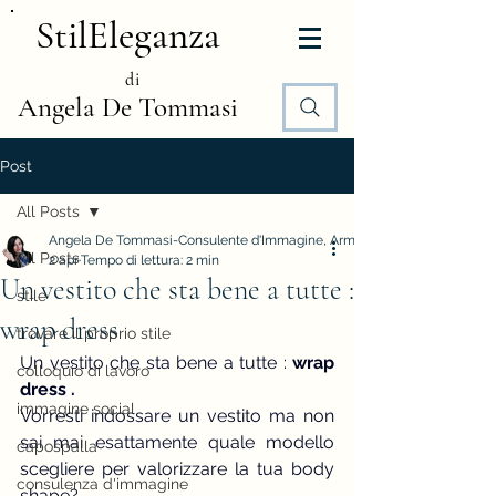
StilEleganza
di
Angela De Tommasi
Post
All Posts
Angela De Tommasi-Consulente d'Immagine, Armocromia e Stile
All Posts
2 apr
Tempo di lettura: 2 min
Un vestito che sta bene a tutte :
stile
wrap dress
trovare il proprio stile
Un vestito che sta bene a tutte :
 wrap 
colloquio di lavoro
dress .
immagine social
Vorresti indossare un vestito ma non 
sai mai esattamente quale modello 
capospalla
scegliere per valorizzare la tua body 
consulenza d'immagine
shape?