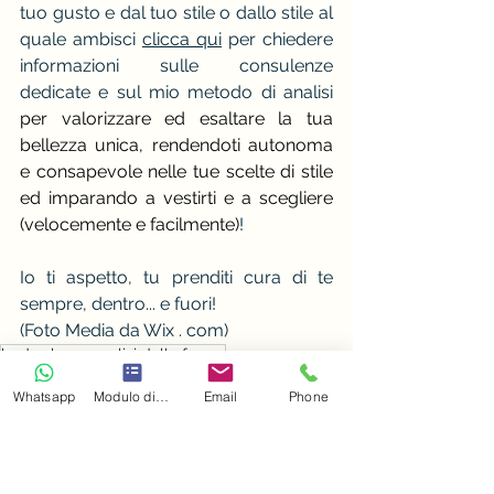
tuo gusto e dal tuo stile o dallo stile al 
quale ambisci 
clicca qui
 per chiedere 
informazioni sulle consulenze 
dedicate e sul mio metodo di analisi 
per valorizzare ed esaltare la tua 
bellezza unica, rendendoti autonoma 
e consapevole nelle tue scelte di stile 
ed imparando a vestirti e a scegliere 
(velocemente e facilmente)
!
Io ti aspetto, tu prenditi cura di te 
sempre, dentro... e fuori!
(Foto Media da Wix . com)
body shape analisi delle forme
forme e body shapes
Whatsapp
Modulo di contatto
Email
Phone
forme body shapes