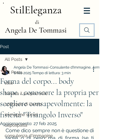
StilEleganza
di
Angela De Tommasi
Post
All Posts
Angela De Tommasi-Consulente d'Immagine, Armocromia e Stile
All Posts
6 feb 2025
Tempo di lettura: 3 min
Forma del corpo... body
stile
shape...conoscere la propria per
trovare il proprio stile
scegliere consapevolmente: la
colloquio di lavoro
fisicità "Triangolo Inverso"
immagine social
Aggiornamento:
27 feb 2025
capospalla
Come dico sempre non è questione di 
consulenza d'immagine
taglia o di peso ma di forma (se ti 