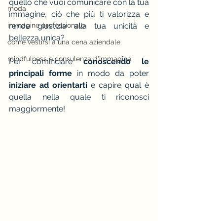
quello che vuoi comunicare con la tua 
moda
immagine, ciò che più ti valorizza e 
immagine professionale
rende giustizia alla tua unicità e 
bellezza unica? 
come vestirsi a una cena aziendale
mindfulness e consulenza d'immagine
Per cominciare 
conoscendo le 
principali forme
 in modo da poter 
iniziare ad orientarti
 e capire qual è 
quella nella quale ti riconosci 
maggiormente!