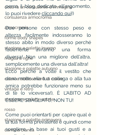
persa il blog dedicato all'argomento, 
cosa fa un consulente d'immagine
lo puoi rivedere 
cliccando qui
!)
consulenza armocromia
armocromia
Due persone con stesso peso e 
altezza facilmente indosseranno lo 
forme body shapes
stesso abito in modo diverso perché 
stagione e palette inverno
facilmente avranno una forma 
diversa! Non una migliore dell'altra, 
maglia a righe
semplicemente una diversa dall'altra!
stagione e palette autunno
Ecco perché a volte il vestito che 
dona molto alla tua collega o alla tua 
colori e abbinamenti di colore
amica potrebbe funzionare meno su 
vintage e rètro
di te (o viceversa!), È L'ABITO AD 
stagione e palette estate
ESSERE SBAGLIATO, NON TU!
rosso
Come puoi orientarti per capire qual è 
stagione e palette primavera
la tua forma prevalente e quindi come 
scegliere, in base ai tuoi gusti e a 
camicia bianca