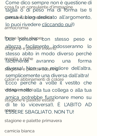
Come dico sempre non è questione di 
cosa fa un consulente d'immagine
taglia o di peso ma di forma (se ti 
persa il blog dedicato all'argomento, 
consulenza armocromia
lo puoi rivedere 
cliccando qui
!)
armocromia
forme body shapes
Due persone con stesso peso e 
altezza facilmente indosseranno lo 
stagione e palette inverno
stesso abito in modo diverso perché 
maglia a righe
facilmente avranno una forma 
diversa! Non una migliore dell'altra, 
stagione e palette autunno
semplicemente una diversa dall'altra!
colori e abbinamenti di colore
Ecco perché a volte il vestito che 
vintage e rètro
dona molto alla tua collega o alla tua 
amica potrebbe funzionare meno su 
stagione e palette estate
di te (o viceversa!), È L'ABITO AD 
rosso
ESSERE SBAGLIATO, NON TU!
stagione e palette primavera
camicia bianca