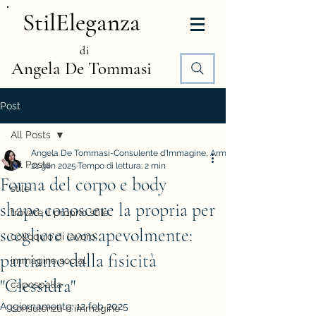
StilEleganza
di
Angela De Tommasi
Post
All Posts
Angela De Tommasi-Consulente d'Immagine, Armocromia e Stile
All Posts
21 gen 2025
Tempo di lettura: 2 min
Forma del corpo e body
stile
shape,conoscere la propria per
trovare il proprio stile
scegliere consapevolmente:
colloquio di lavoro
partiamo dalla fisicità
immagine social
"Clessidra"
capospalla
Aggiornamento:
12 feb 2025
consulenza d'immagine