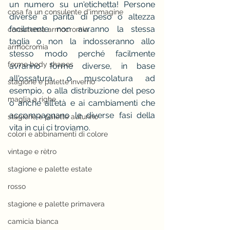
un numero su un'etichetta! Persone 
cosa fa un consulente d'immagine
diverse a parità di peso o altezza 
facilmente non avranno la stessa 
consulenza armocromia
taglia o non la indosseranno allo 
armocromia
stesso modo perché facilmente 
forme body shapes
avranno forme diverse, in base 
all'ossatura, o muscolatura ad 
stagione e palette inverno
esempio, o alla distribuzione del peso 
maglia a righe
o anche all'età e ai cambiamenti che 
accompagnano le diverse fasi della 
stagione e palette autunno
vita in cui ci troviamo.
colori e abbinamenti di colore
vintage e rètro
stagione e palette estate
rosso
stagione e palette primavera
camicia bianca