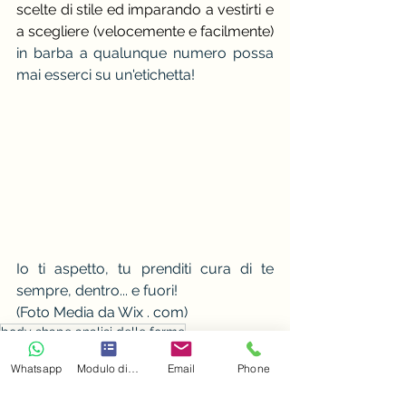
scelte di stile ed imparando a vestirti e 
a scegliere (velocemente e facilmente) 
in barba a qualunque numero possa 
mai esserci su un'etichetta!
Io ti aspetto, tu prenditi cura di te 
sempre, dentro... e fuori!
(Foto Media da Wix . com)
body shape analisi delle forme
forme e body shapes
Whatsapp
Modulo di contatto
Email
Phone
stile
forme body shapes