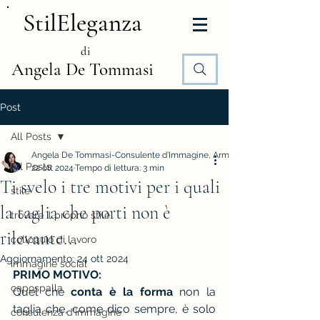
StilEleganza
di
Angela De Tommasi
Post
All Posts
Angela De Tommasi-Consulente d'Immagine, Armocromia e Stile
All Posts
22 ott 2024
Tempo di lettura: 3 min
Ti svelo i tre motivi per i quali
stile
la taglia che porti non è
trovare il proprio stile
rilevante...
colloquio di lavoro
Aggiornamento:
24 ott 2024
immagine social
PRIMO MOTIVO:
capospalla
Quel che 
conta è la forma
 non la 
taglia che, come dico sempre, è solo 
consulenza d'immagine