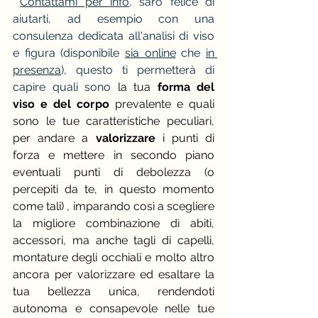
Contattami
 per info
, 
sarò felice di 
aiutarti, ad esempio con una 
consulenza dedicata all'
analisi di viso 
e figura
 (disponibile 
sia online
 che 
in 
presenza
), questo ti permetterà di 
capire quali sono
 la tua
 forma del 
viso e del corpo
 prevalente e quali 
sono le tue caratteristiche peculiari, 
per andare a 
valorizzare 
i punti di 
forza e mettere in secondo piano 
eventuali punti di debolezza (o 
percepiti da te, in questo momento 
come tali) , imparando così a scegliere 
la migliore combinazione di abiti, 
accessori, ma anche tagli di capelli, 
montature degli occhiali e molto altro 
ancora per valorizzare ed esaltare la 
tua bellezza unica, rendendoti 
autonoma e consapevole nelle tue 