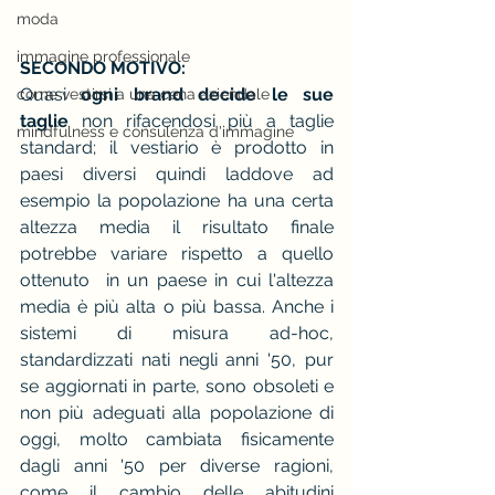
moda
immagine professionale
SECONDO MOTIVO:
Quasi 
ogni brand decide le sue 
come vestirsi a una cena aziendale
taglie
 non rifacendosi più a taglie 
mindfulness e consulenza d'immagine
standard; il vestiario è prodotto in 
paesi diversi quindi laddove ad 
esempio la popolazione ha una certa 
altezza media il risultato finale 
potrebbe variare rispetto a quello 
ottenuto  in un paese in cui l'altezza 
media è più alta o più bassa. Anche i 
sistemi di misura ad-hoc, 
standardizzati nati negli anni '50, pur 
se aggiornati in parte, sono obsoleti e 
non più adeguati alla popolazione di 
oggi, molto cambiata fisicamente 
dagli anni '50 per diverse ragioni, 
come il cambio delle abitudini 