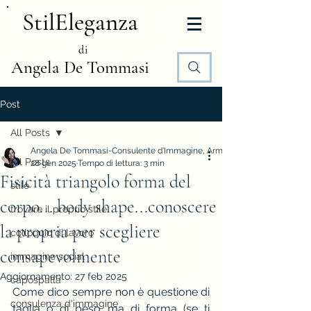
StilEleganza
di
Angela De Tommasi
Post
All Posts
Angela De Tommasi-Consulente d'Immagine, Armocromia e Stile
All Posts
28 gen 2025
Tempo di lettura: 3 min
Fisicità triangolo forma del
stile
corpo... body shape...conoscere
trovare il proprio stile
la propria per scegliere
colloquio di lavoro
consapevolmente
immagine social
Aggiornamento:
27 feb 2025
capospalla
Come dico sempre non è questione di 
consulenza d'immagine
taglia o di peso ma di forma (se ti 