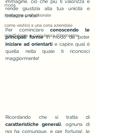
immagine, ciò che più ti valorizza e 
moda
rende giustizia alla tua unicità e 
immagine professionale
bellezza unica? 
come vestirsi a una cena aziendale
Per cominciare 
conoscendo le 
mindfulness e consulenza d'immagine
principali forme
 in modo da poter 
iniziare ad orientarti
 e capire qual è 
quella nella quale ti riconosci 
maggiormente!
Ricordando che si tratta di 
caratteristiche generali
, ognuna di 
noi ha comunque, e per fortuna!, le 