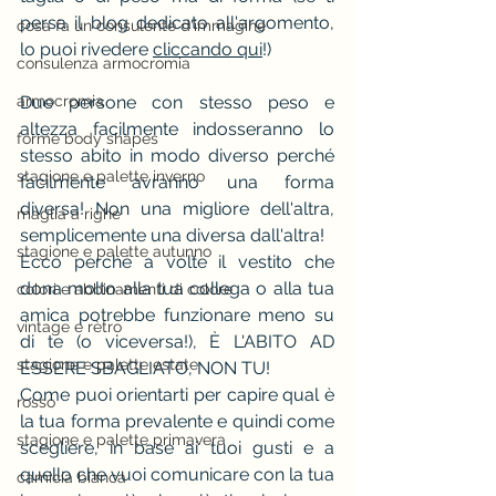
persa il blog dedicato all'argomento, 
cosa fa un consulente d'immagine
lo puoi rivedere 
cliccando qui
!)
consulenza armocromia
armocromia
Due persone con stesso peso e 
altezza facilmente indosseranno lo 
forme body shapes
stesso abito in modo diverso perché 
stagione e palette inverno
facilmente avranno una forma 
diversa! Non una migliore dell'altra, 
maglia a righe
semplicemente una diversa dall'altra!
stagione e palette autunno
Ecco perché a volte il vestito che 
dona molto alla tua collega o alla tua 
colori e abbinamenti di colore
amica potrebbe funzionare meno su 
vintage e rètro
di te (o viceversa!), È L'ABITO AD 
stagione e palette estate
ESSERE SBAGLIATO, NON TU!
Come puoi orientarti per capire qual è 
rosso
la tua forma prevalente e quindi come 
stagione e palette primavera
scegliere, in base ai tuoi gusti e a 
quello che vuoi comunicare con la tua 
camicia bianca