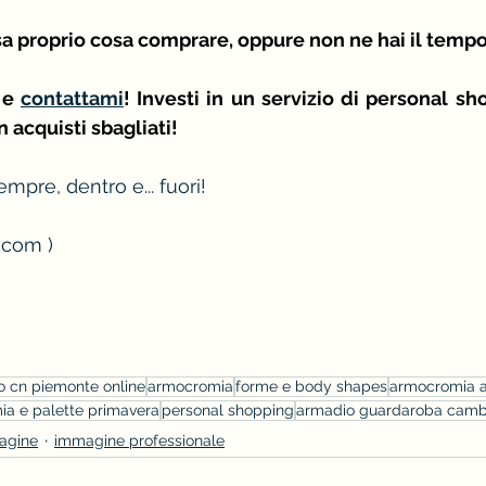
 proprio cosa comprare, oppure non ne hai il tempo.
 e 
contattami
! Investi in un servizio di personal sh
n acquisti sbagliati!
empre, dentro e... fuori!
 com )
o cn piemonte online
armocromia
forme e body shapes
armocromia 
a e palette primavera
personal shopping
armadio guardaroba camb
agine
immagine professionale