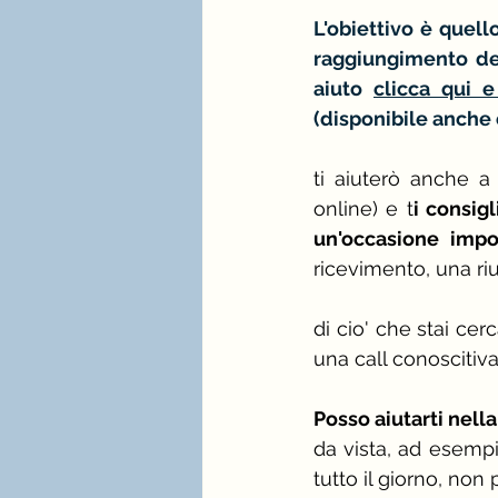
L'obiettivo è quell
raggiungimento del
aiuto 
clicca qui e
(disponibile anche 
ti aiuterò anche a 
online) e t
i consigl
un'occasione impo
ricevimento, una riu
di cio' che stai cer
una call conoscitiv
Posso aiutarti nell
da vista, ad esemp
tutto il giorno, non