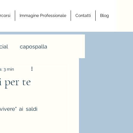
rcorsi
Immagine Professionale
Contatti
Blog
ial
capospalla
a: 3 min
a armocromia
i per te
a righe
vere" ai saldi 
ro