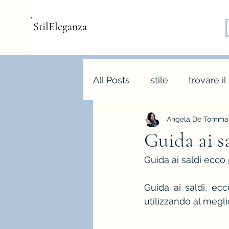
StilEleganza
All Posts
stile
trovare il
Angela De Tommas
consulenza d'immagine
Guida ai sa
Guida ai saldi ecco 
armocromia
forme bo
Guida ai saldi, ecc
utilizzando al megl
stagione e palette autunn