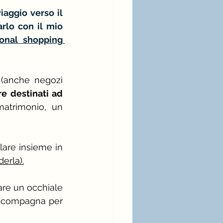
aggio verso il 
rlo con il mio 
servizio di personal shopping 
 (anche negozi 
re destinati ad 
matrimonio, un 
lare insieme in 
derla)
.
are un occhiale 
accompagna per 