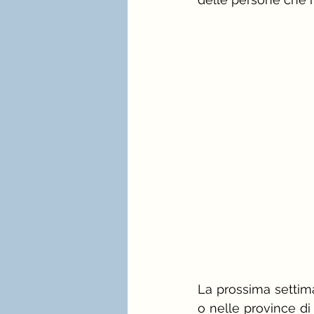
stagione e palette estate
immagine professionale
mindfulness e consulenza
La prossima settim
o nelle province di 