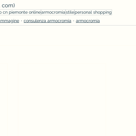
. com)
o cn piemonte online
armocromia
stile
personal shopping
'immagine
consulenza armocromia
armocromia