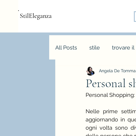
StilEleganza
All Posts
stile
trovare il
Angela De Tommas
consulenza d'immagine
Personal s
Personal Shopping:
armocromia
forme bo
Nelle prime setti
aggiornando in ques
stagione e palette autunn
ogni volta sono di
delle persone che r