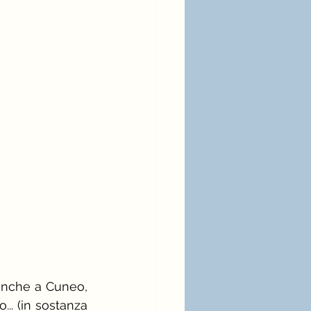
ia bianca
moda
nche a Cuneo, 
.. (in sostanza 