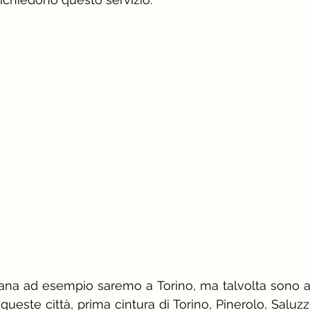
rosso
stagione e palette primavera
camic
come vestirsi a una cena aziendale
 d'immagine
ana ad esempio saremo a Torino, ma talvolta sono a
queste città, prima cintura di Torino, Pinerolo, Saluzzo.