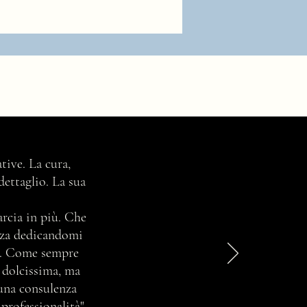
tive. La cura,
dettaglio. La sua
marcia in più. Che
enza dedicandomi
ta. Come sempre
e dolcissima, ma
 una consulenza
 professionalità"