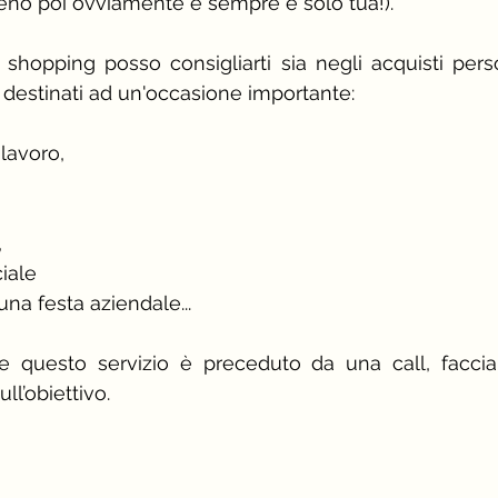
eno poi ovviamente è sempre e solo tua!).
 shopping posso consigliarti sia negli acquisti person
li destinati ad un'occasione importante:
 lavoro,
,
iale
na festa aziendale... 
 questo servizio è preceduto da una call, faccia
ll’obiettivo.