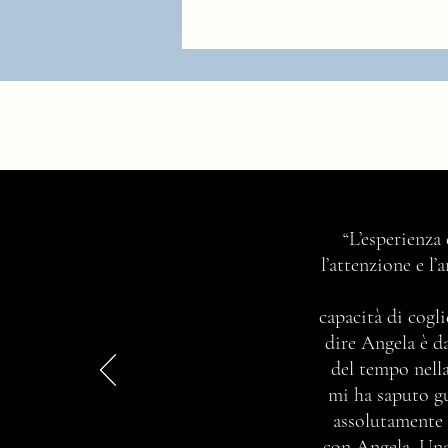
Ma chi è e cosa fa una consulente
“L’esperienza
di immagine professionista?
l’attenzione e l
capacità di cogli
dire Angela è d
del tempo nella
mi ha saputo gu
assolutamente 
con Angela. Una 