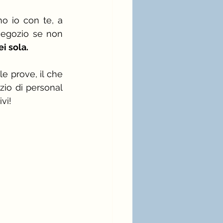
o io con te, a 
negozio se non 
i sola.
 prove, il che 
io di personal 
ivi!