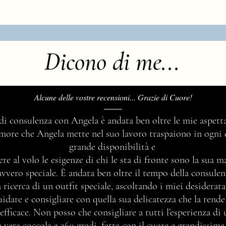
Dicono di me...
Alcune delle vostre recensioni... Grazie di Cuore!
Armocromia: cos'è e come
 di consulenza con Angela è andata ben oltre le mie aspetta
funziona
’amore che Angela mette nel suo lavoro traspaiono in ogni 
grande disponibilità e
ere al volo le esigenze di chi le sta di fronte sono la sua 
avvero speciale. È andata ben oltre il tempo della consul
 ricerca di un outfit speciale, ascoltando i miei desidera
idare e consigliare con quella sua delicatezza che la rend
efficace. Non posso che consigliare a tutti l’esperienza di
vera coccola a 360 gradi, fatta con il cuore e grandissima