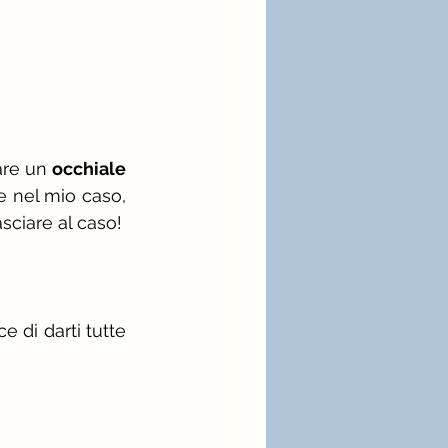
are un 
occhiale 
 nel mio caso, 
sciare al caso!
 di darti tutte 