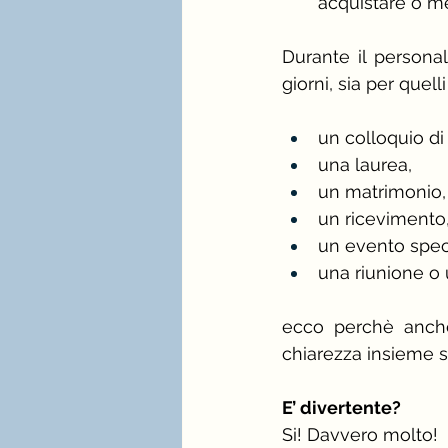
acquistare o m
Durante il personal
giorni, sia per quel
un colloquio di
una laurea,
un matrimonio,
un ricevimento
un evento spec
una riunione o u
ecco perchè anche
chiarezza insieme su
E’ divertente?
Si! Davvero molto! 