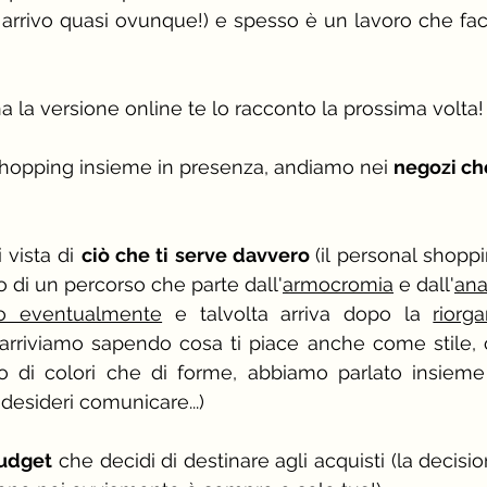
arrivo quasi ovunque!) e spesso è un lavoro che fa
 la versione online te lo racconto la prossima volta!
opping insieme in presenza, andiamo nei 
negozi che
 vista di 
ciò che ti serve davvero 
(il personal shoppin
di un percorso che parte dall'
armocromia
 e dall'
anal
o eventualmente
 e talvolta arriva dopo la 
riorg
i arriviamo sapendo cosa ti piace anche come stile, c
llo di colori che di forme, abbiamo parlato insiem
a desideri comunicare...)
budget
 che decidi di destinare agli acquisti (la decisio