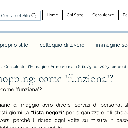
Home
Chi Sono
Consulenze
Pe
Cerca nel Sito
 proprio stile
colloquio di lavoro
immagine soc
i-Consulente d'Immagine, Armocromia e Stile
29 apr 2025
Tempo di 
cosa fa un consulente d'immagine
consulenz
hopping: come "funziona"?
 come "funziona"?
dy shapes
stagione e palette inverno
maglia 
mane di maggio avrò diversi servizi di personal s
ti giorni la 
"lista negozi" 
per organizzare gli shopp
o
colori e abbinamenti di colore
vintage e rèt
versi perchè li ricreo ogni volta su misura in base
ichiedono questo servizio.