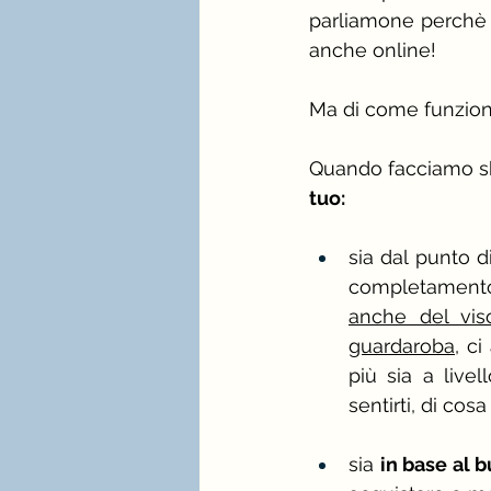
parliamone perchè 
anche online!
Ma di come funziona
Quando facciamo sh
tuo:
sia dal punto di
completamento 
anche del vis
guardaroba
, c
più sia a live
sentirti, di cos
sia 
in base al 