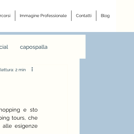
rcorsi
Immagine Professionale
Contatti
Blog
ial
capospalla
lettura: 2 min
a armocromia
a righe
hopping e sto 
ing tours, che 
ro
 alle esigenze 