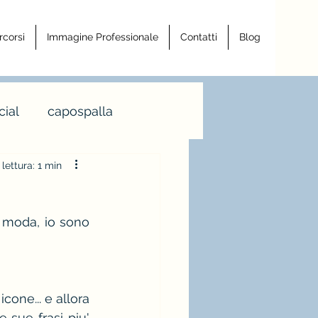
rcorsi
Immagine Professionale
Contatti
Blog
ial
capospalla
lettura: 1 min
a armocromia
 moda, io sono 
a righe
ro
one... e allora 
 sue frasi piu' 