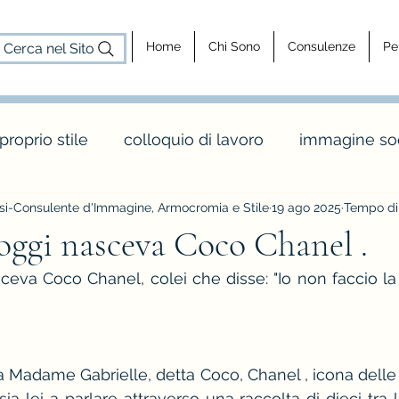
Home
Chi Sono
Consulenze
Pe
Cerca nel Sito
 proprio stile
colloquio di lavoro
immagine soc
i-Consulente d'Immagine, Armocromia e Stile
19 ago 2025
Tempo di 
cosa fa un consulente d'immagine
consulenz
 oggi nasceva Coco Chanel .
ceva Coco Chanel, colei che disse: "Io non faccio la
dy shapes
stagione e palette inverno
maglia 
o
colori e abbinamenti di colore
vintage e rèt
 Madame Gabrielle, detta Coco, Chanel , icona delle ic
a lei a parlare attraverso una raccolta di dieci tra le