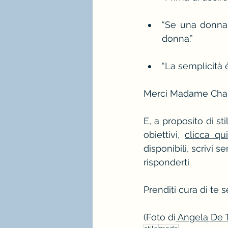
“Se una donna 
donna.”
“La semplicità 
Merci Madame Chan
E, a proposito di st
obiettivi, 
clicca qu
disponibili, scrivi 
risponderti
Prenditi cura di te s
(Foto di
 Angela De