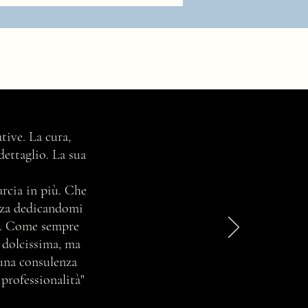
tive. La cura,
dettaglio. La sua
marcia in più. Che
enza dedicandomi
ta. Come sempre
e dolcissima, ma
 una consulenza
 professionalità"