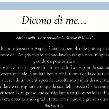
Dicono di me...
Alcune delle vostre recensioni... Grazie di Cuore!
Questioni di Stile... di vita, di
 di consulenza con Angela è andata ben oltre le mie aspetta
abbigliamento, di arredamento e
’amore che Angela mette nel suo lavoro traspaiono in ogni 
così via... ma come nasce questa
grande disponibilità e
meravigliosa parola?
ere al volo le esigenze di chi le sta di fronte sono la sua 
avvero speciale. È andata ben oltre il tempo della consul
 ricerca di un outfit speciale, ascoltando i miei desidera
idare e consigliare con quella sua delicatezza che la rend
efficace. Non posso che consigliare a tutti l’esperienza di
vera coccola a 360 gradi, fatta con il cuore e grandissima
Barbara E.