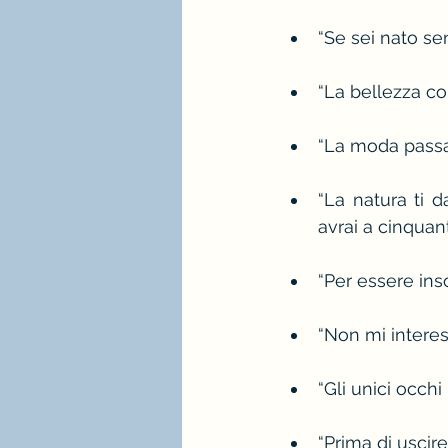
“Se sei nato sen
“La bellezza co
“La moda passa,
“La natura ti d
avrai a cinquant
“Per essere inso
“Non mi interes
“Gli unici occh
“Prima di uscire