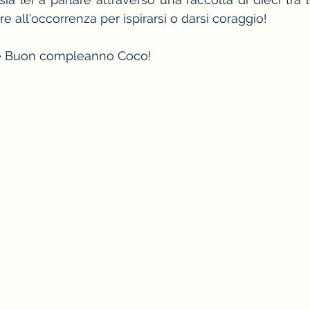
re all'occorrenza per ispirarsi o darsi coraggio!
rosso
stagione e palette primavera
camic
 e Buon compleanno Coco!
come vestirsi a una cena aziendale
 d'immagine