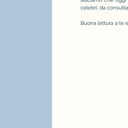
celebri, da consulta
stagione e palette estate
Buona lettura a te
immagine professionale
mindfulness e consulenza