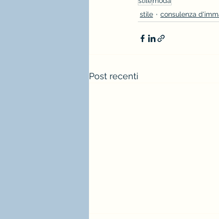
stile
moda
stile
consulenza d'imm
Post recenti