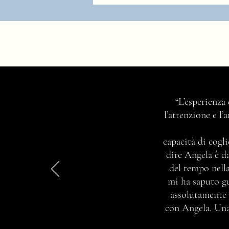
Righe Marinière, come sceglierle.
“L’esperienza
l’attenzione e l
capacità di cogli
dire Angela è d
del tempo nella
mi ha saputo gu
assolutamente 
con Angela. Una 