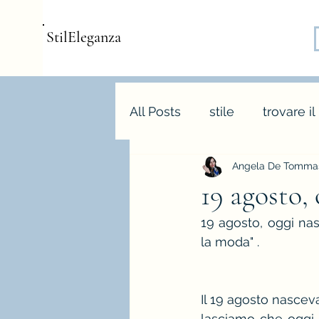
StilEleganza
All Posts
stile
trovare il
Angela De Tommas
consulenza d'immagine
19 agosto,
19 agosto, oggi nas
armocromia
forme bo
la moda" .
stagione e palette autunn
Il 19 agosto nasceva
lasciamo che oggi si