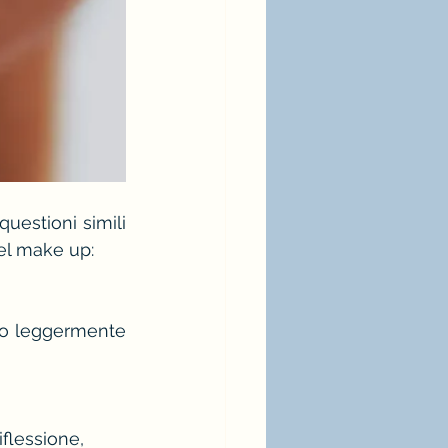
estioni simili 
del make up:
do leggermente 
iflessione,