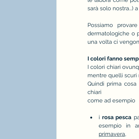
sarà solo nostra...) 
stagione e palette estate
Possiamo provar
dermatologiche o pr
immagine professionale
una volta ci vengono
mindfulness e consulenza
I colori fanno semp
I colori chiari ovu
mentre quelli scuri
Quindi prima cosa d
chiari
come ad esempio 
i 
rosa pesca
 p
esempio in ar
primavera,