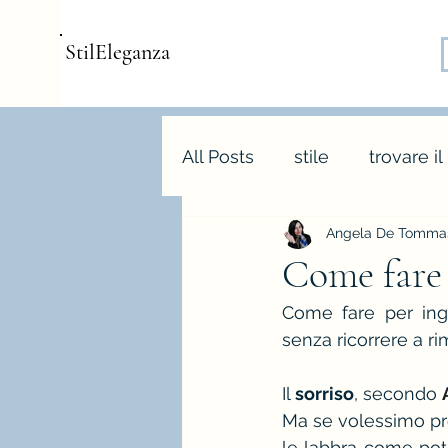
StilEleganza
All Posts
stile
trovare il
Angela De Tommas
consulenza d'immagine
Come fare 
Come fare per ing
armocromia
forme bo
senza ricorrere a ri
Il 
sorriso
, secondo 
stagione e palette autunn
Ma se volessimo pro
le labbra come potr