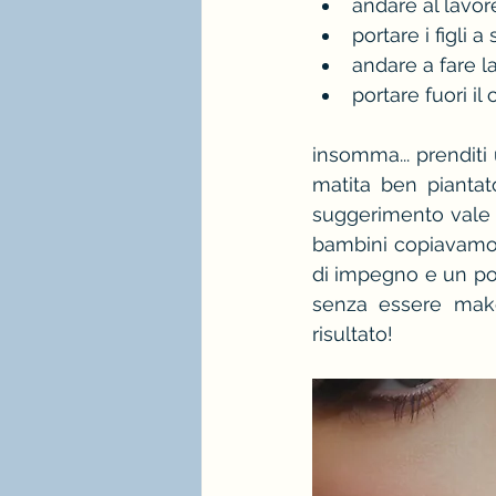
andare al lavor
portare i figli a
andare a fare l
portare fuori il
insomma... prendit
matita ben piantato
suggerimento vale 
bambini copiavamo q
di impegno e un po'
senza essere make
risultato!