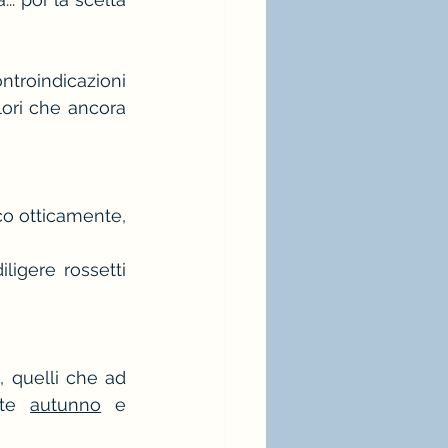
ia bianca
moda
roindicazioni 
ori che ancora 
o otticamente, 
igere rossetti 
, quelli che ad 
tte 
autunno
 e 