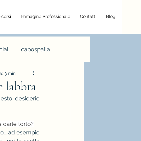
rcorsi
Immagine Professionale
Contatti
Blog
ial
capospalla
a: 3 min
a armocromia
e labbra
sto desiderio 
a righe
 darle torto?
ro
... ad esempio 
 poi la scelta 