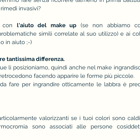
a rimedi invasivi? 
rosso
stagione e palette primavera
camic
e con 
l'aiuto del make up
 (se non abbiamo cont
oblematiche simili correlate al suo utilizzo) e ai col
come vestirsi a una cena aziendale
 in aiuto ;-)
 d'immagine
re tantissima differenza. 
nque li posizioniamo, quindi anche nel make ingrandisc
 retrocedono facendo apparire le forme più piccole.
a fare per ingrandire otticamente le labbra è predil
articolarmente valorizzanti se i tuoi colori sono caldi
mocromia sono associati alle persone cosidde