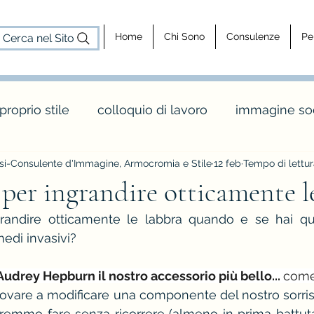
Home
Chi Sono
Consulenze
Pe
Cerca nel Sito
 proprio stile
colloquio di lavoro
immagine soc
i-Consulente d'Immagine, Armocromia e Stile
12 feb
Tempo di lettur
cosa fa un consulente d'immagine
consulenz
per ingrandire otticamente l
randire otticamente le labbra quando e se hai que
dy shapes
stagione e palette inverno
maglia 
medi invasivi?
Audrey Hepburn il nostro accessorio più bello... 
come
o
colori e abbinamenti di colore
vintage e rèt
vare a modificare una componente del nostro sorriso
emmo fare senza ricorrere (almeno in prima battuta...