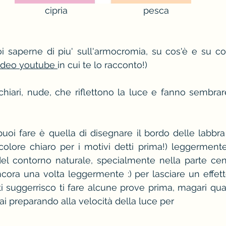
						   cipria                              pesca
i saperne di piu' sull'armocromia, su cos'è e su co
 video youtube 
in cui te lo racconto!)
hiari, nude, che riflettono la luce e fanno sembrare
uoi fare è quella di disegnare il bordo delle labbra 
colore chiaro per i motivi detti prima!) leggerment
i del contorno naturale, specialmente nella parte cent
ncora una volta leggermente :) per lasciare un effetto
 ti suggerrisco ti fare alcune prove prima, magari qua
ai preparando alla velocità della luce per