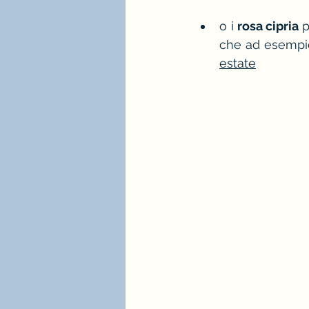
o i
 rosa cipria 
p
che ad esempio
estate