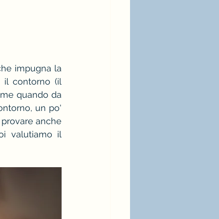
che impugna la 
l contorno (il 
come quando da 
ntorno, un po' 
 provare anche 
 valutiamo il 