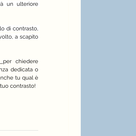
 un ulteriore 
o di contrasto, 
lto, a scapito 
i 
per chiedere 
 e saperne di più sull'armocromia e sulla consulenza dedicata o 
nche tu qual è 
 tuo contrasto!