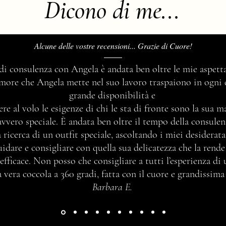
Dicono di me...
Alcune delle vostre recensioni... Grazie di Cuore!
Abbinare i colori analoghi
Armoc
 di consulenza con Angela è andata ben oltre le mie aspetta
funzi
’amore che Angela mette nel suo lavoro traspaiono in ogni 
grande disponibilità e
ere al volo le esigenze di chi le sta di fronte sono la sua 
avvero speciale. È andata ben oltre il tempo della consul
 ricerca di un outfit speciale, ascoltando i miei desidera
idare e consigliare con quella sua delicatezza che la rend
efficace. Non posso che consigliare a tutti l’esperienza di
vera coccola a 360 gradi, fatta con il cuore e grandissima
Barbara E.