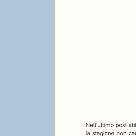
stagione e palette estate
immagine professionale
mindfulness e consulenza
Nell'ultimo post ab
la stagione non ca