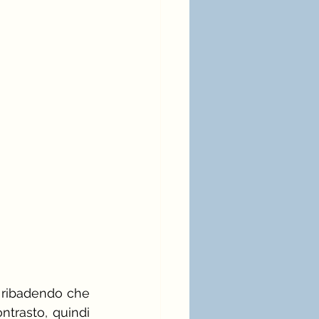
ia bianca
moda
 ribadendo che 
trasto, quindi 