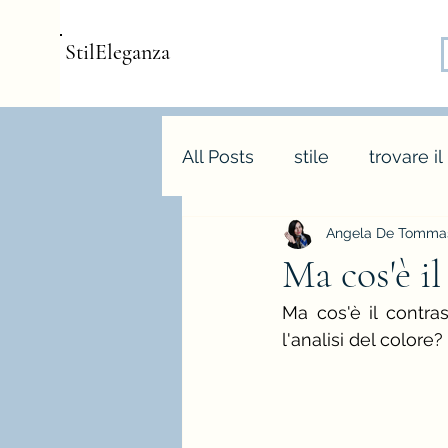
StilEleganza
All Posts
stile
trovare il
Angela De Tommas
consulenza d'immagine
Ma cos'è i
Ma cos'è il contr
armocromia
forme bo
l'analisi del colore? 
stagione e palette autunn