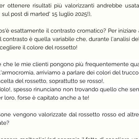
r ottenere risultati più valorizzanti andrebbe usat
li sul post di marted' 15 luglio 2025!),
s'è esattamente il contrasto cromatico? Per iniziare a
 contrasto è quella variabile che, durante l'analisi del
a scegliere il colore del rossetto!
che le mie clienti pongono più frequentemente quan
l'armocromia, arriviamo a parlare dei colori del trucco
scelta del rossetto, soprattutto se rosso!,
dolo!, spesso rinunciano non trovando quello che se
r loro, forse è capitato anche a te!
one vengono valorizzate dal rossetto rosso ed altr
ate?