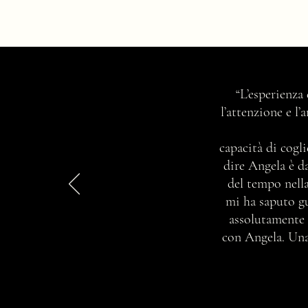
L'abbronzatura cambia la mia
“L’esperienza
macro stagione di appartenenza?
l’attenzione e l
capacità di cogli
dire Angela è d
del tempo nella
mi ha saputo gu
assolutamente 
con Angela. Una 