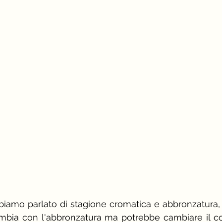
rosso
stagione e palette primavera
camic
come vestirsi a una cena aziendale
 d'immagine
biamo parlato di stagione cromatica e abbronzatura,
mbia con l'abbronzatura ma potrebbe cambiare il con