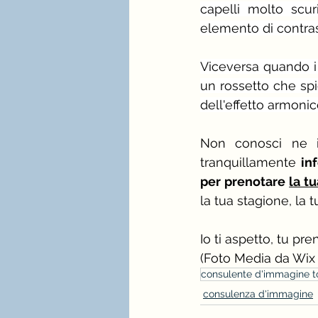
capelli molto scur
elemento di contras
Viceversa quando i t
un rossetto che spi
dell'effetto armonic
Non conosci ne i
tranquillamente 
in
per prenotare 
la t
la tua stagione, la t
Io ti aspetto, tu pre
(Foto Media da Wix 
consulente d'immagine t
consulenza d'immagine