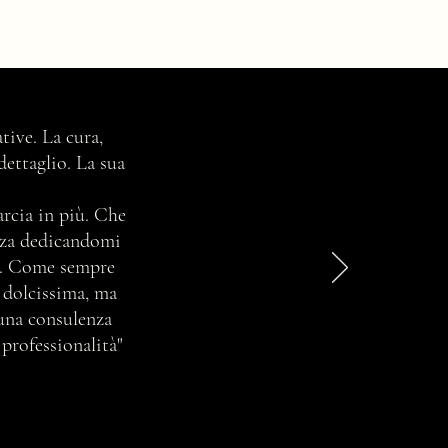
romia: cos'è e come
tive. La cura,
ona
dettaglio. La sua
marcia in più. Che
enza dedicandomi
ta. Come sempre
e dolcissima, ma
 una consulenza
 professionalità"