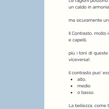
Le ragioni possono 
un caldo in armonia 
ma sicuramente una d
Il Contrasto, molto i
e capelli,
più i toni di queste
viceversa!; 
il contrasto puo' e
alto, 
medio 
o basso.
La bellezza, come t