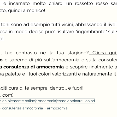
i e incarnato molto chiaro, un rossetto rosso sarà
to, quindi armonico!
oni sono ad esempio tutti vicini, abbassando il livell
cca in modo deciso puo' risultare "ingombrante" sul vo
o!
l tuo contrasto ne la tua stagione?
 C
licca qu
fo
ua consulenza di armocromia
 e scoprire finalmente a
ua palette e i tuoi colori valorizzanti e naturalmente il
nditi cura di te sempre, dentro... e fuori!
. com)
o cn piemonte online
armocromia
come abbinare i colori
consulenza armocromia
armocromia