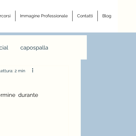
rcorsi
Immagine Professionale
Contatti
Blog
ial
capospalla
ettura: 2 min
a armocromia
rmine durante 
a righe
ro