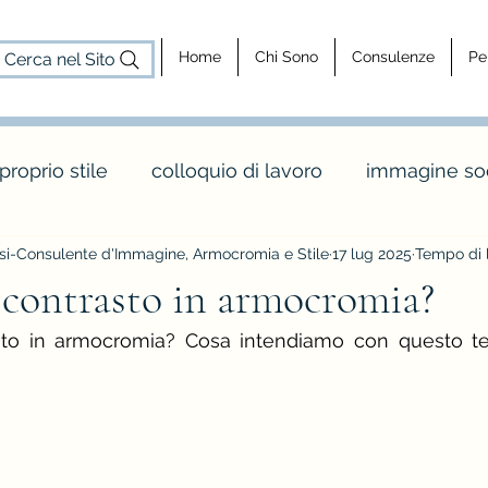
Home
Chi Sono
Consulenze
Pe
Cerca nel Sito
 proprio stile
colloquio di lavoro
immagine soc
i-Consulente d'Immagine, Armocromia e Stile
17 lug 2025
Tempo di l
cosa fa un consulente d'immagine
consulenz
l contrasto in armocromia?
asto in armocromia? Cosa intendiamo con questo te
dy shapes
stagione e palette inverno
maglia 
o
colori e abbinamenti di colore
vintage e rèt