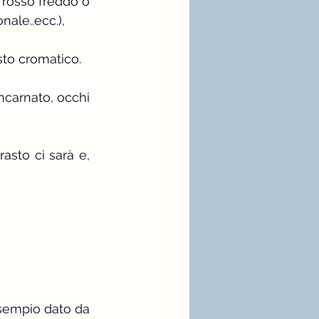
 rosso freddo o 
nale..ecc.),
sto cromatico.
incarnato, occhi 
asto ci sarà e, 
sempio dato da 