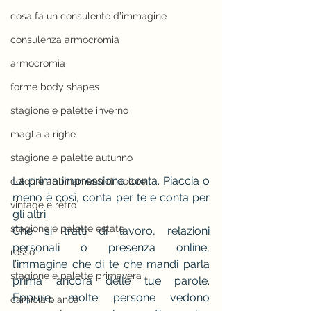
cosa fa un consulente d'immagine
consulenza armocromia
armocromia
forme body shapes
stagione e palette inverno
maglia a righe
stagione e palette autunno
La
 prima impressione conta. Piaccia o 
colori e abbinamenti di colore
meno è così, conta per te e conta per 
vintage e rètro
gli altri.
stagione e palette estate
Che si tratti di lavoro, relazioni 
personali o presenza online, 
rosso
l’immagine che di te che mandi parla 
stagione e palette primavera
prima ancora delle tue parole. 
Eppure, molte persone vedono 
camicia bianca