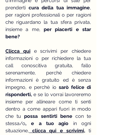
d'immagine e percorsi di stile per 
prenderti 
cura della tua immagine
, 
per ragioni professionali o per ragioni 
che riguardano la tua sfera privata, 
insieme a me, 
per piacerti e star 
bene?
Clicca qui
 e scrivimi per chiedere 
informazioni o per richiedere la tua 
call conoscitiva gratuita, fallo 
serenamente, perchè chiedere 
informazioni è gratuito ed è senza 
impegno, e perchè io
 sarò felice di 
risponderti,
 e se lo vorrai lavoreremo 
insieme per allineare come ti senti 
dentro a come appari fuori in modo 
che tu 
possa sentirti bene
 con te 
stessa/o
, e a tuo agio 
in ogni 
situazione,
 clicca qui e scrivimi,
 ti 