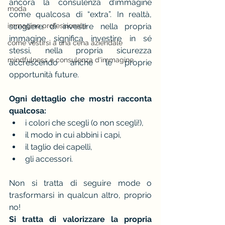
ancora la consulenza d’immagine 
moda
come qualcosa di “extra”. In realtà, 
scegliere di investire nella propria 
immagine professionale
immagine significa investire in sé 
come vestirsi a una cena aziendale
stessi, nella propria sicurezza 
mindfulness e consulenza d'immagine
accrescendo anche le proprie 
opportunità future.
Ogni dettaglio che mostri racconta 
qualcosa: 
i colori che scegli (o non scegli!), 
il modo in cui abbini i capi, 
il taglio dei capelli, 
gli accessori. 
Non si tratta di seguire mode o 
trasformarsi in qualcun altro, proprio 
no!
Si tratta di valorizzare la propria 