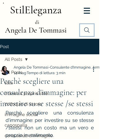
StilEleganza
di
Angela De Tommasi
Post
All Posts
Angela De Tommasi-Consulente d'Immagine, Armocromia e Stile
All Posts
14 mag
Tempo di lettura: 3 min
Perchè scegliere una
stile
consulenza d'immagine: per
trovare il proprio stile
investire su se stesse /se stessi
colloquio di lavoro
Perchè scegliere una consulenza 
immagine social
d'immagine: per investire su se stesse 
capospalla
/stessi: non un costo ma un vero e 
proprio investimento.
consulenza d'immagine