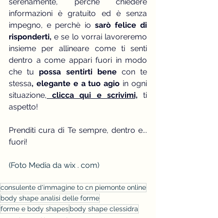
serenamente, perchè chiedere 
informazioni è gratuito ed è senza 
impegno, e perchè io
 sarò felice di 
risponderti,
 e se lo vorrai lavoreremo 
insieme per allineare come ti senti 
dentro a come appari fuori in modo 
che tu 
possa sentirti bene
 con te 
stessa
, elegante e a tuo agio 
in ogni 
situazione,
 clicca qui e scrivimi,
 ti 
aspetto!
Prenditi cura di Te sempre, dentro e... 
fuori!
(Foto Media da wix . com)
consulente d'immagine to cn piemonte online
body shape analisi delle forme
forme e body shapes
body shape clessidra