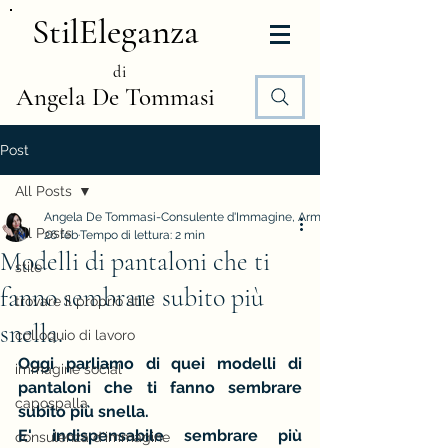
StilEleganza
di
Angela De Tommasi
Post
All Posts
Angela De Tommasi-Consulente d'Immagine, Armocromia e Stile
All Posts
26 feb
Tempo di lettura: 2 min
Modelli di pantaloni che ti
stile
fanno sembrare subito più
trovare il proprio stile
snella.
colloquio di lavoro
Oggi parliamo di quei modelli di 
immagine social
pantaloni che ti fanno sembrare 
capospalla
subito più snella.
E' indispensabile sembrare più 
consulenza d'immagine