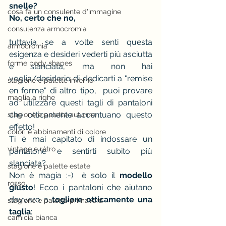
snelle? 
cosa fa un consulente d'immagine
No, certo che no, 
consulenza armocromia
tuttavia se a volte senti questa 
armocromia
esigenza e desideri vederti più asciutta 
forme body shapes
e slanciata, ma non hai 
voglia/desiderio di dedicarti a "remise 
stagione e palette inverno
en forme" di altro tipo,  puoi provare 
maglia a righe
ad utilizzare questi tagli di pantaloni 
che otticamente accentuano questo 
stagione e palette autunno
effetto!
colori e abbinamenti di colore
Ti è mai capitato di indossare un 
vintage e rètro
pantalone e sentirti subito più 
slanciata? 
stagione e palette estate
Non è magia :-)  è solo il 
modello 
rosso
giusto
! Ecco i pantaloni che aiutano 
davvero a 
togliere otticamente una 
stagione e palette primavera
taglia
:
camicia bianca