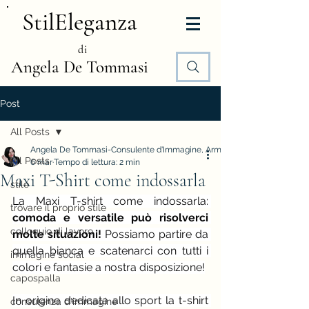
StilEleganza
di
Angela De Tommasi
Post
All Posts
Angela De Tommasi-Consulente d'Immagine, Armocromia e Stile
All Posts
6 mar
Tempo di lettura: 2 min
Maxi T-Shirt come indossarla
stile
La Maxi T-shirt come indossarla: 
trovare il proprio stile
comoda e versatile può risolverci 
colloquio di lavoro
molte situazioni! 
Possiamo partire da 
quella bianca e scatenarci con tutti i 
immagine social
colori e fantasie a nostra disposizione!
capospalla
In origine dedicata allo sport la t-shirt 
consulenza d'immagine