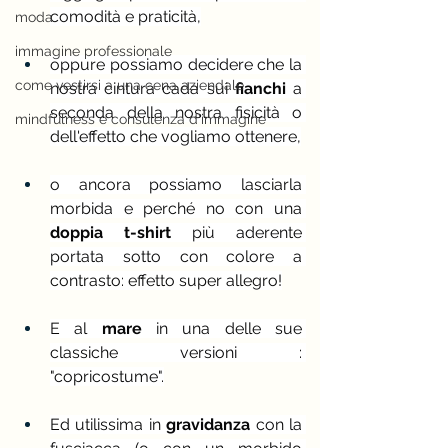
comodità e praticità,
moda
immagine professionale
oppure possiamo decidere che la 
come vestirsi a una cena aziendale
nostra cintura cada sui 
fianchi
 a 
seconda della nostra fisicità o 
mindfulness e consulenza d'immagine
dell'effetto che vogliamo ottenere,
o ancora possiamo lasciarla 
morbida e perché no con una 
doppia t-shirt
 più aderente 
portata sotto con colore a 
contrasto: effetto super allegro!
E al 
mare 
in una delle sue 
classiche versioni : 
"copricostume".
Ed utilissima in 
gravidanza 
con la 