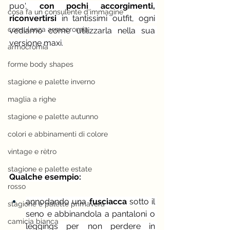
puo', 
con pochi accorgimenti, 
cosa fa un consulente d'immagine
riconvertirsi
 in tantissimi outfit, ogni 
consulenza armocromia
vediamo come utilizzarla nella sua 
versione maxi.
armocromia
forme body shapes
stagione e palette inverno
maglia a righe
stagione e palette autunno
colori e abbinamenti di colore
vintage e rètro
stagione e palette estate
Qualche esempio:
rosso
annodando una
 fusciacca
 sotto il 
stagione e palette primavera
seno e abbinandola a pantaloni o 
camicia bianca
leggings per non perdere in 