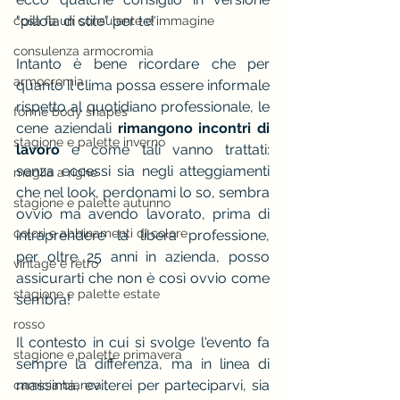
"pillola di stile" per te!
cosa fa un consulente d'immagine
consulenza armocromia
Intanto è bene ricordare che per 
armocromia
quanto il clima possa essere informale 
rispetto al quotidiano professionale, le 
forme body shapes
cene aziendali 
rimangono incontri di 
stagione e palette inverno
lavoro
 e come tali vanno trattati: 
senza eccessi sia negli atteggiamenti 
maglia a righe
che nel look, perdonami lo so, sembra 
stagione e palette autunno
ovvio ma avendo lavorato, prima di 
colori e abbinamenti di colore
intraprendere la libera professione, 
per oltre 25 anni in azienda, posso 
vintage e rètro
assicurarti che non è così ovvio come 
stagione e palette estate
sembra!
rosso
Il contesto in cui si svolge l'evento fa 
stagione e palette primavera
sempre la differenza, ma in linea di 
massima, eviterei per parteciparvi, sia 
camicia bianca