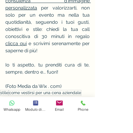
consulenza d'immagine 
personalizzata
 per valorizzarti, non 
solo per un evento ma nella tua 
quotidianità, seguendo i tuoi gusti, 
obiettivi e stile: chiedi la tua call 
conoscitiva di 30 minuti in regalo 
clicca qui
 e scrivimi serenamente per 
saperne di più!
Io ti aspetto, tu prenditi cura di te, 
sempre, dentro e... fuori!
(Foto Media da Wix . com)
stile
come vestirsi per una cena aziendale
come vestirsi a una cena aziendale
stile
Whatsapp
Modulo di contatto
Email
Phone
trovare il proprio stile