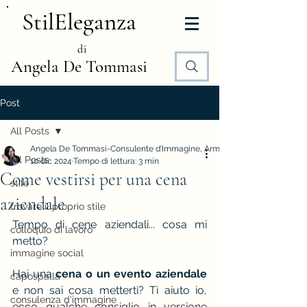
StilEleganza
di
Angela De Tommasi
Post
All Posts
Angela De Tommasi-Consulente d'Immagine, Armocromia e Stile
All Posts
10 dic 2024
Tempo di lettura: 3 min
Come vestirsi per una cena
stile
aziendale
trovare il proprio stile
Tempo di cene aziendali... cosa mi 
colloquio di lavoro
metto?
immagine social
Hai una 
cena o un evento aziendale
capospalla
e non sai cosa metterti? Ti aiuto io, 
consulenza d'immagine
ecco qualche consiglio in versione 