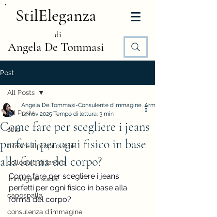
StilEleganza
di
Angela De Tommasi
Post
All Posts
Angela De Tommasi-Consulente d'Immagine, Armocromia e Stile
All Posts
14 nov 2025
Tempo di lettura: 3 min
Come fare per scegliere i jeans
stile
perfetti per ogni fisico in base
trovare il proprio stile
alla forma del corpo?
colloquio di lavoro
Come fare per scegliere i jeans 
immagine social
perfetti per ogni fisico in base alla 
capospalla
forma del corpo?
consulenza d'immagine