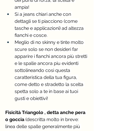
dei punti di forza, la scelta è 
ampia!
Si a jeans chiari anche con 
dettagli se ti piacciono (come 
tasche e applicazioni) ad altezza 
fianchi e cosce.
Meglio di no skinny e tinte molto 
scure solo se non desideri far 
apparire i fianchi ancora più stretti 
e le spalle ancora piu evidenti 
sottolineando così questa 
caratteristica della tua figura, 
come detto e stradetto la scelta 
spetta solo a te in base ai tuoi 
gusti e obiettivi!
Fisicità Triangolo , detta anche pera 
o goccia
 (descritta molto in breve: 
linea delle spalle generalmente più 