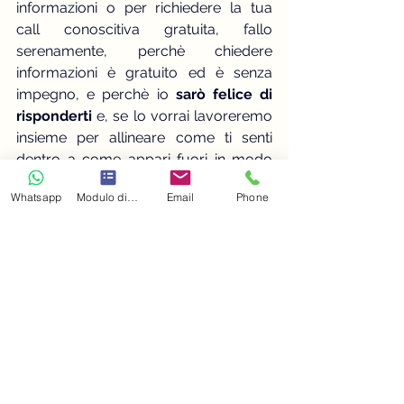
informazioni o per richiedere la tua 
call conoscitiva gratuita, fallo 
serenamente, perchè chiedere 
informazioni è gratuito ed è senza 
impegno, e perchè io
 sarò felice di 
risponderti
 e, se lo vorrai lavoreremo 
insieme per allineare come ti senti 
dentro a come appari fuori in modo 
che tu possa sentirti bene con te 
Whatsapp
Modulo di contatto
Email
Phone
stessa e a tuo agio in ogni 
situazione,
 clicca qui e scrivimi,
 ti 
aspetto!
Prenditi cura di Te sempre, dentro e... 
fuori!
(Foto Media da wix . com )
body shape analisi delle forme