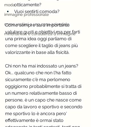
otticamente?
moda
Vuoi sentirti comoda?
immagine professionale
come vestirsi a una cena aziendale
Come sempre sarà importante 
valutare gusti e obiettivi ma per farti 
mindfulness e consulenza d'immagine
una prima idea oggi parliamo di 
come scegliere il taglio di jeans più 
valorizzante in base alla fisicità.
Chi non ha mai indossato un jeans? 
Ok... qualcuno che non l'ha fatto 
sicuramente c'è ma perlomeno 
oggigiorno probabilmente si tratta di 
un numero relativamente basso di 
persone, è un capo che nasce come 
capo da lavoro e sportivo e secondo 
me sportivo lo è ancora pero' 
effettivamente è ormai stato 