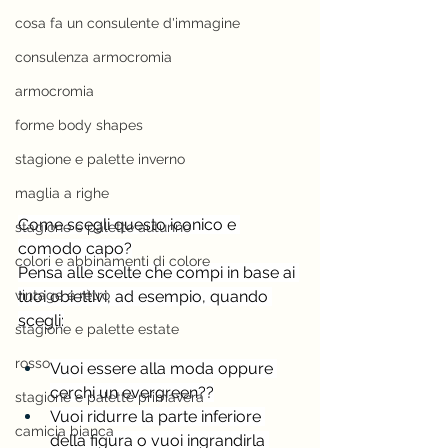
cosa fa un consulente d'immagine
consulenza armocromia
armocromia
forme body shapes
stagione e palette inverno
maglia a righe
Come scegli questo iconico e 
stagione e palette autunno
comodo capo?
colori e abbinamenti di colore
Pensa alle scelte che compi in base ai 
vintage e rètro
tuoi obiettivi, ad esempio, quando 
scegli:
stagione e palette estate
rosso
Vuoi essere alla moda oppure 
cerchi un evergreen??
stagione e palette primavera
Vuoi ridurre la parte inferiore 
camicia bianca
della figura o vuoi ingrandirla 