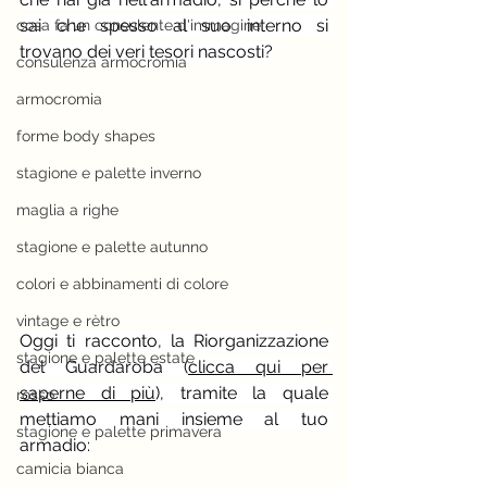
sai che spesso al suo interno si 
cosa fa un consulente d'immagine
trovano dei veri tesori nascosti?
consulenza armocromia
armocromia
forme body shapes
stagione e palette inverno
maglia a righe
stagione e palette autunno
colori e abbinamenti di colore
vintage e rètro
Oggi ti racconto, la Riorganizzazione 
stagione e palette estate
del Guardaroba (
clicca qui per 
saperne di più
), tramite la quale 
rosso
mettiamo mani insieme al tuo 
stagione e palette primavera
armadio:
camicia bianca