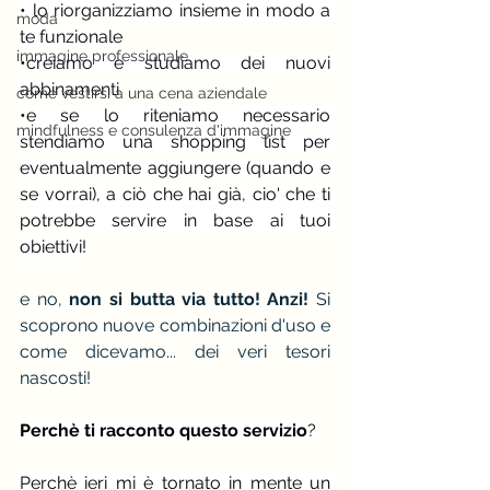
• lo riorganizziamo insieme in modo a 
moda
te funzionale
immagine professionale
•creiamo e studiamo dei nuovi 
abbinamenti
come vestirsi a una cena aziendale
•e se lo riteniamo necessario 
mindfulness e consulenza d'immagine
stendiamo una shopping list per 
eventualmente aggiungere (quando e 
se vorrai), a ciò che hai già, cio' che ti 
potrebbe servire in base ai tuoi 
obiettivi!
e no, 
non si butta via tutto! Anzi!
 Si 
scoprono nuove combinazioni d'uso e 
come dicevamo... dei veri tesori 
nascosti!
Perchè ti racconto questo servizio
?
Perchè ieri mi è tornato in mente un 