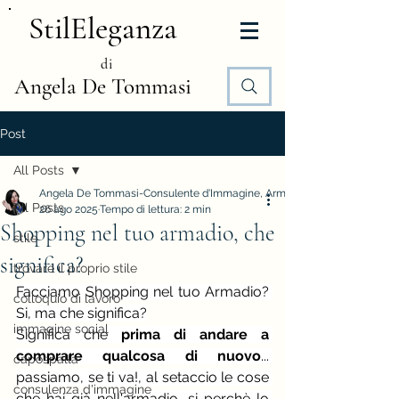
StilEleganza
di
Angela De Tommasi
Post
All Posts
Angela De Tommasi-Consulente d'Immagine, Armocromia e Stile
All Posts
26 ago 2025
Tempo di lettura: 2 min
Shopping nel tuo armadio, che
stile
significa?
trovare il proprio stile
Facciamo Shopping nel tuo Armadio? 
colloquio di lavoro
Si, ma che significa?
immagine social
Significa che 
prima di andare a 
comprare qualcosa di nuovo
... 
capospalla
passiamo, se ti va!, al setaccio le cose 
consulenza d'immagine
che hai già nell'armadio, si perchè lo 