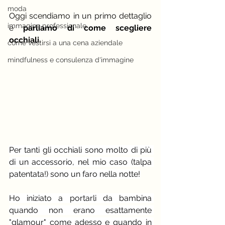
moda
Oggi scendiamo in un primo dettaglio 
immagine professionale
e
 parliamo di come scegliere 
occhiali.
come vestirsi a una cena aziendale
mindfulness e consulenza d'immagine
Per tanti gli occhiali sono molto di più 
di un accessorio, nel mio caso (talpa 
patentata!) sono un faro nella notte!
Ho iniziato a portarli da bambina 
quando non erano esattamente 
"glamour" come adesso e quando in 