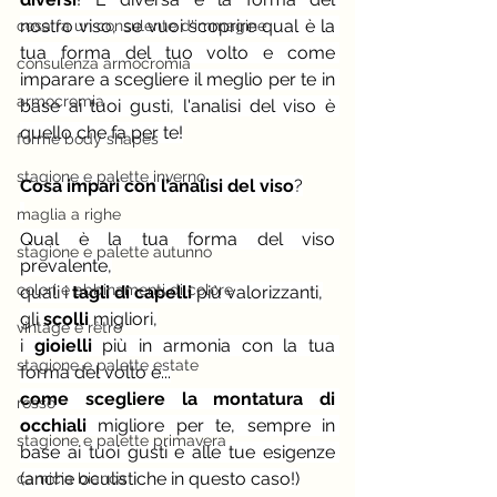
nostro viso, se vuoi scoprire qual è la 
cosa fa un consulente d'immagine
tua forma del tuo volto e come 
consulenza armocromia
imparare a scegliere il meglio per te in 
armocromia
base ai tuoi gusti, l'analisi del viso è 
quello che fa per te!
forme body shapes
stagione e palette inverno
Cosa impari con l’analisi del viso
?
maglia a righe
Qual è la tua forma del viso 
stagione e palette autunno
prevalente,
colori e abbinamenti di colore
quali i 
tagli di capelli
 più valorizzanti,
gli 
scolli
 migliori,
vintage e rètro
i 
gioielli 
più in armonia con la tua 
stagione e palette estate
forma del volto e...
come scegliere la montatura di 
rosso
occhiali 
migliore per te, sempre in 
stagione e palette primavera
base ai tuoi gusti e alle tue esigenze 
(anche oculistiche in questo caso!)
camicia bianca