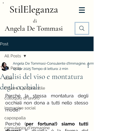
StilEleganza
di
Angela De Tommasi
Post
All Posts
Angela De Tommasi-Consulente d'Immagine, Armocromia e Stile
All Posts
15 apr 2025
Tempo di lettura: 2 min
Analisi del viso e montatura
stile
degli occhiali
trovare il proprio stile
Perché la stessa montatura degli 
colloquio di lavoro
occhiali non dona a tutti nello stesso 
immagine social
modo?
capospalla
Perché (
per fortuna!) siamo tutti 
consulenza d'immagine
diversi
! E diversa è la forma del 