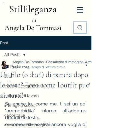
StilEleganza
di
Angela De Tommasi
Post
All Posts
Angela De Tommasi-Consulente d'Immagine, Armocromia e Stile
All Posts
7 gen 2025
Tempo di lettura: 1 min
Un filo (o due!) di pancia dopo
stile
le feste? Ecco come l'outfit puo'
trovare il proprio stile
aiutarti!
colloquio di lavoro
Se anche tu, come me, ti sei un po' 
immagine social
"ammorbidita" intorno all'addome 
capospalla
durante le feste..
e, come me, non hai ancora voglia di 
consulenza d'immagine