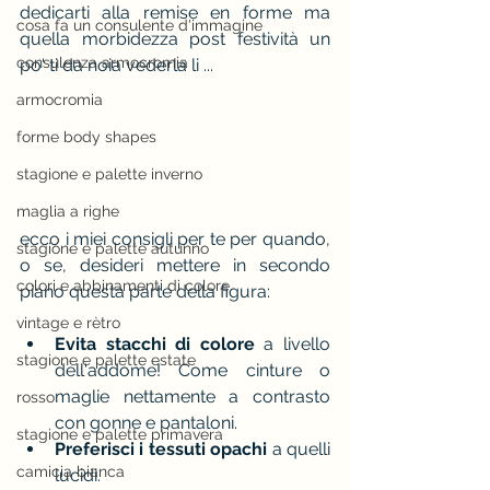
dedicarti alla remise en forme ma 
cosa fa un consulente d'immagine
quella morbidezza post festività un 
consulenza armocromia
po' ti da noia vederla li ...
armocromia
forme body shapes
stagione e palette inverno
maglia a righe
ecco i miei consigli per te per quando, 
stagione e palette autunno
o se, desideri mettere in secondo 
colori e abbinamenti di colore
piano questa parte della figura:
vintage e rètro
Evita stacchi di colore
 a livello 
stagione e palette estate
dell'addome! Come cinture o 
maglie nettamente a contrasto 
rosso
con gonne e pantaloni.
stagione e palette primavera
Preferisci i tessuti opachi
 a quelli 
camicia bianca
lucidi.