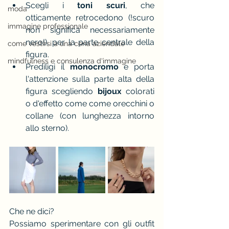
Scegli i 
toni scuri
, che 
moda
otticamente retrocedono (!scuro 
immagine professionale
non significa necessariamente 
nero!). per la parte centrale della 
come vestirsi a una cena aziendale
figura.
mindfulness e consulenza d'immagine
Prediligi il 
monocromo
 e porta 
l'attenzione sulla parte alta della 
figura scegliendo 
bijoux
 colorati 
o d'effetto come come orecchini o 
collane (con lunghezza intorno 
allo sterno).
Che ne dici?
Possiamo sperimentare con gli outfit 