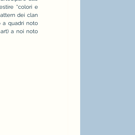
tire “colori e 
ia bianca
moda
attern dei clan 
 a quadri noto 
rt) a noi noto 