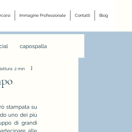
rcorsi
Immagine Professionale
Contatti
Blog
ial
capospalla
ettura: 2 min
a armocromia
mpo
a righe
rò stampata su 
do uno dei più 
ro
uppo di grandi 
rtecipare alle 