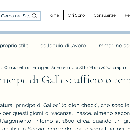
Home
Chi Sono
Consulenze
Pe
Cerca nel Sito
 proprio stile
colloquio di lavoro
immagine soc
i-Consulente d'Immagine, Armocromia e Stile
26 dic 2024
Tempo di l
cosa fa un consulente d'immagine
consulenz
incipe di Galles: ufficio o te
dy shapes
stagione e palette inverno
maglia 
atura "principe di Galles" (o glen check), che sceglie
per questi giorni di vacanza... nasce, almeno secon
o
colori e abbinamenti di colore
vintage e rèt
ull'argomento, intorno al 1800 circa, quando un gr
stabilitisi in Scozia, cercando una disegnatura per pa