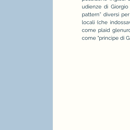
udienze di Giorgio 
stagione e palette estate
pattern” diversi pe
locali (che indossa
come plaid glenurqh
immagine professionale
come "principe di Gal
mindfulness e consulenza