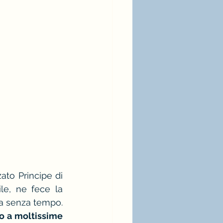
to Principe di 
e, ne fece la 
za senza tempo.
o a moltissime 