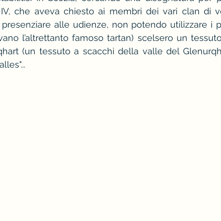
IV, che aveva chiesto ai membri dei vari clan di ves
rosso
stagione e palette primavera
camic
r presenziare alle udienze, non potendo utilizzare i p
vano l’altrettanto famoso tartan) scelsero un tessuto
art (un tessuto a scacchi della valle del Glenurqha
come vestirsi a una cena aziendale
les"...
 d'immagine