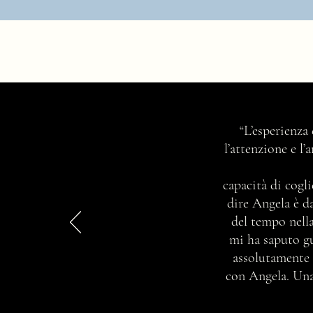
Chi sono? Ti racconto qualcosa di
“L’esperienza
me!
l’attenzione e l
capacità di cogli
dire Angela è d
del tempo nella
mi ha saputo gu
assolutamente 
con Angela. Una 