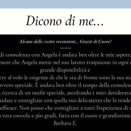
Dicono di me...
Alcune delle vostre recensioni... Grazie di Cuore!
Ma chi è e cosa fa una consulente
Perch
 di consulenza con Angela è andata ben oltre le mie aspetta
di immagine professionista?
per d
’amore che Angela mette nel suo lavoro traspaiono in ogni 
grande disponibilità e
ere al volo le esigenze di chi le sta di fronte sono la sua 
avvero speciale. È andata ben oltre il tempo della consul
 ricerca di un outfit speciale, ascoltando i miei desidera
idare e consigliare con quella sua delicatezza che la rend
efficace. Non posso che consigliare a tutti l’esperienza di
vera coccola a 360 gradi, fatta con il cuore e grandissima
Barbara E.