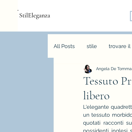
StilEleganza
All Posts
stile
trovare il
Angela De Tommas
consulenza d'immagine
Tessuto Pr
libero
armocromia
forme bo
L'elegante quadrett
un tessuto morbido 
stagione e palette autunn
quotati racconti s
possidenti inglesi 