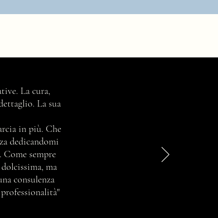
é questo è il momento giusto
tive. La cura,
edicarti alla tua immagine
dettaglio. La sua
marcia in più. Che
enza dedicandomi
ta. Come sempre
e dolcissima, ma
 una consulenza
 professionalità"