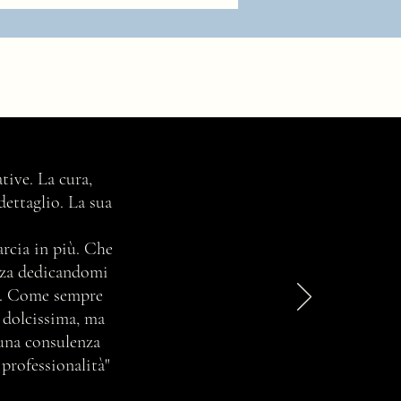
oni di Stile... di vita, di
tive. La cura,
liamento, di arredamento e
dettaglio. La sua
via... ma come nasce questa
igliosa parola?
marcia in più. Che
enza dedicandomi
ta. Come sempre
e dolcissima, ma
 una consulenza
 professionalità"