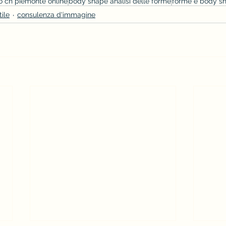
o cn piemonte online
body shape analisi delle forme
forme e body s
tile
consulenza d'immagine