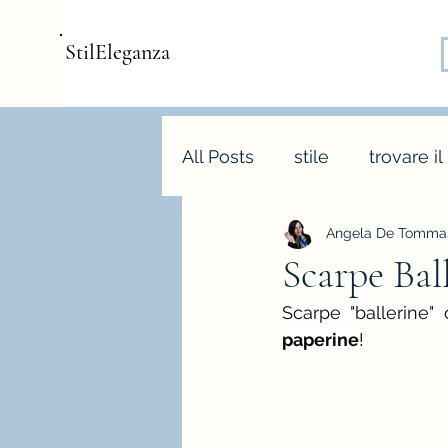
StilEleganza
All Posts
stile
trovare il
Angela De Tommas
consulenza d'immagine
Scarpe Bal
armocromia
forme bo
paperine
!
stagione e palette autunn