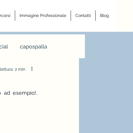
rcorsi
Immagine Professionale
Contatti
Blog
ial
capospalla
lettura: 2 min
a armocromia
Scarpe "ballerine" o come vengono chiamate in qualche città, Torino ad esempio!, 
a righe
ro