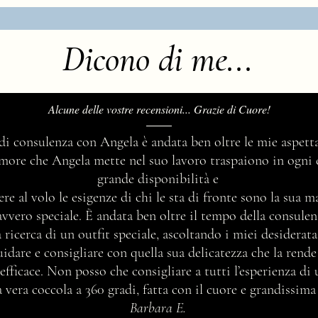
Dicono di me...
Alcune delle vostre recensioni... Grazie di Cuore!
Forme del corpo... body
Questi
 di consulenza con Angela è andata ben oltre le mie aspetta
shapes...conoscere la propria per
abbig
’amore che Angela mette nel suo lavoro traspaiono in ogni 
scegliere consapevolmente: la
così 
grande disponibilità e
fisicità "Rettangolo"
merav
ere al volo le esigenze di chi le sta di fronte sono la sua 
avvero speciale. È andata ben oltre il tempo della consul
 ricerca di un outfit speciale, ascoltando i miei desidera
idare e consigliare con quella sua delicatezza che la rend
efficace. Non posso che consigliare a tutti l’esperienza di
vera coccola a 360 gradi, fatta con il cuore e grandissima
Barbara E.