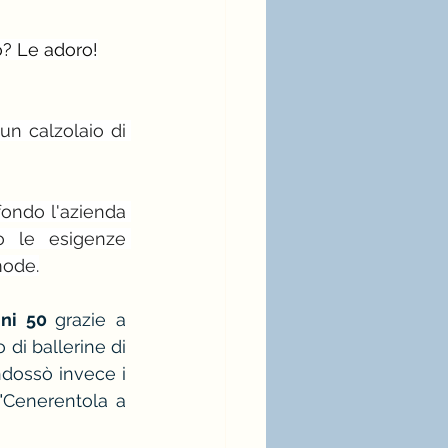
o? Le adoro!
un calzolaio di 
fondo l'azienda 
 le esigenze 
mode.
nni 50 
grazie a 
di ballerine di 
dossò invece i 
"Cenerentola a 