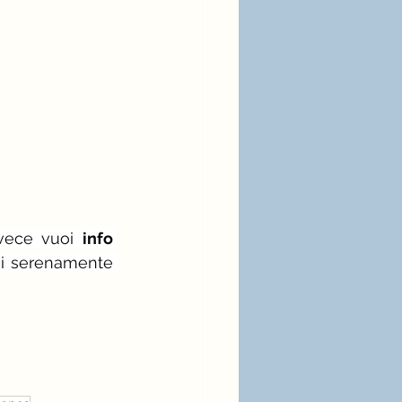
vece vuoi 
info 
mi serenamente 