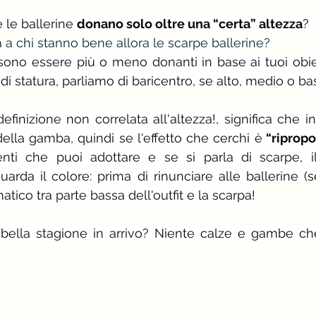
 le ballerine 
donano solo oltre una “certa” altezza
? 
a
 a chi stanno bene allora le scarpe ballerine?
no essere più o meno donanti in base ai tuoi obiett
 di statura, parliamo di baricentro, se alto, medio o ba
efinizione non correlata all'altezza!, significa che in
ella gamba, quindi se l'effetto che cerchi è
 “ripropo
enti che puoi adottare e se si parla di scarpe, il
arda il colore: prima di rinunciare alle ballerine (se
atico tra parte bassa dell'outfit e la scarpa!
bella stagione in arrivo? Niente calze e gambe ch