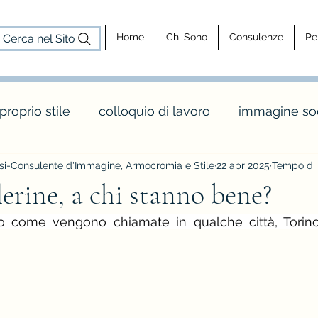
Home
Chi Sono
Consulenze
Pe
Cerca nel Sito
 proprio stile
colloquio di lavoro
immagine soc
i-Consulente d'Immagine, Armocromia e Stile
22 apr 2025
Tempo di 
cosa fa un consulente d'immagine
consulenz
lerine, a chi stanno bene?
dy shapes
stagione e palette inverno
maglia 
o
colori e abbinamenti di colore
vintage e rèt