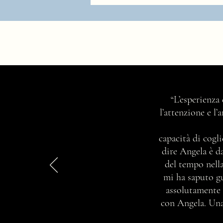
Ma chi è e cosa fa una consulente
“L’esperienza
di immagine professionista?
l’attenzione e l
capacità di cogli
dire Angela è d
del tempo nella
mi ha saputo gu
assolutamente 
con Angela. Una 