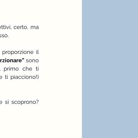
ivi, certo, ma 
sso.
 proporzione il 
rzionare” 
sono 
 primo che ti 
 ti piacciono!) 
e si scoprono?