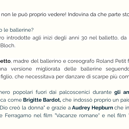
i non le può proprio vedere! Indovina da che parte st
le ballerine?
 introdotte agli inizi degli anni 30 nel balletto, da 
 Bloch.
etto
, madre del ballerino e coreografo Roland Petit 
a versione migliorata delle ballerine seguendo
figlio, che necessitava per danzare di scarpe più co
nero popolari fuori dai palcoscenici durante 
gli a
poca come
 Brigitte Bardot,
 che indossò proprio un paio 
 Dio creò la donna" e grazie a
 Audrey Hepburn 
che in
re Ferragamo nel film "Vacanze romane" e nel film 