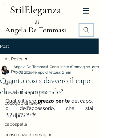
StilEleganza
di
Angela De Tommasi
Post
All Posts
Angela De Tommasi-Consulente d'Immagine, Armocromia e Stile
All Posts
30 ott 2024
Tempo di lettura: 2 min
Quanto costa davvero il capo
stile
che stai comprando?
trovare il proprio stile
Qual è il vero 
prezzo
per te
 del capo, 
colloquio di lavoro
o dell'accessorio, che stai 
immagine social
comprando?
capospalla
consulenza d'immagine