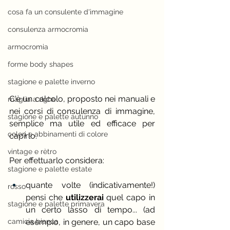
cosa fa un consulente d'immagine
consulenza armocromia
armocromia
forme body shapes
stagione e palette inverno
C'è un calcolo, proposto nei manuali e 
maglia a righe
nei corsi di consulenza di immagine, 
stagione e palette autunno
semplice ma utile ed efficace per 
colori e abbinamenti di colore
capirlo.
vintage e rètro
Per effettuarlo considera:
stagione e palette estate
quante volte (indicativamente!) 
rosso
pensi che
 utilizzerai
 quel capo in 
stagione e palette primavera
un certo lasso di tempo... (ad 
camicia bianca
esempio, in genere, un capo base 