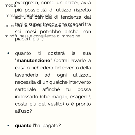
evergreen, come un blazer, avrà 
moda
più possibilità di utilizzo rispetto 
immagine professionale
ad una camicia di tendenza dal 
taglio super trendy che magari tra 
come vestirsi a una cena aziendale
sei mesi potrebbe anche non 
mindfulness e consulenza d'immagine
piacerti più...) 
quanto ti costerà la sua 
"
manutenzione
" (potrai lavarlo a 
casa o richiederà l'intervento della 
lavanderia ad ogni utilizzo... 
necessita di un qualche intervento 
sartoriale affinchè tu possa 
indossarlo (che magari, esagero!, 
costa più del vestito) o è pronto 
all'uso?
quanto
 l'hai pagato?