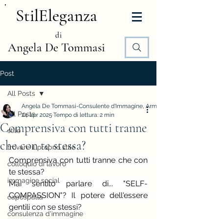
StilEleganza
di
Angela De Tommasi
Post
All Posts
Angela De Tommasi-Consulente d'Immagine, Armocromia e Stile
All Posts
24 apr 2025
Tempo di lettura: 2 min
Comprensiva con tutti tranne
stile
che con te stessa?
trovare il proprio stile
Comprensiva con tutti tranne che con 
colloquio di lavoro
te stessa?
immagine social
Mai sentito parlare di... "SELF-
COMPASSION"? Il potere dell'essere 
capospalla
gentili con se stessi?
consulenza d'immagine