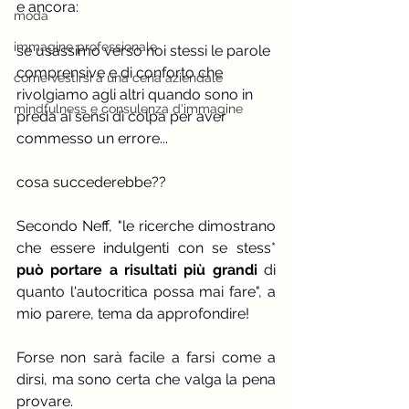
e ancora:
moda
immagine professionale
se usassimo verso noi stessi le parole 
comprensive e di conforto che 
come vestirsi a una cena aziendale
rivolgiamo agli altri quando sono in 
mindfulness e consulenza d'immagine
preda ai sensi di colpa per aver 
commesso un errore...
cosa succederebbe??
Secondo Neff, "le ricerche dimostrano 
che essere indulgenti con se stess* 
può portare a risultati più grandi
 di 
quanto l'autocritica possa mai fare", a 
mio parere, tema da approfondire!
Forse non sarà facile a farsi come a 
dirsi, ma sono certa che valga la pena 
provare.