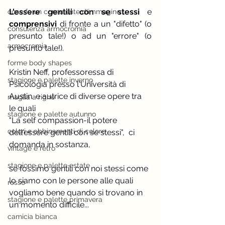
L'essere gentili con se stessi
 e 
cosa fa un consulente d'immagine
comprensivi
 di fronte a un "difetto" (o 
consulenza armocromia
presunto tale!) o ad un "errore" (o 
armocromia
presunto tale!).
forme body shapes
Kristin Neff, professoressa di 
stagione e palette inverno
Psicologia presso l'Università di 
Austin. e autrice di diverse opere tra 
maglia a righe
le quali 
stagione e palette autunno
"La self compassion-il potere 
colori e abbinamenti di colore
dell'essere gentili con se stessi",  ci 
domanda in sostanza,
vintage e rètro
stagione e palette estate
se fossimo gentili con noi stessi come 
lo siamo con le persone alle quali 
rosso
vogliamo bene quando si trovano in 
stagione e palette primavera
un momento difficile...
camicia bianca