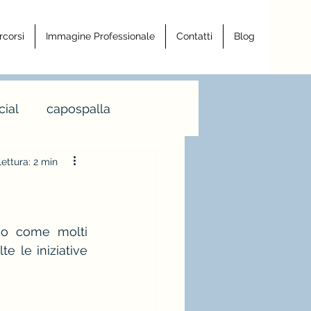
rcorsi
Immagine Professionale
Contatti
Blog
ial
capospalla
ettura: 2 min
a armocromia
a righe
 o come molti 
 le iniziative 
ro