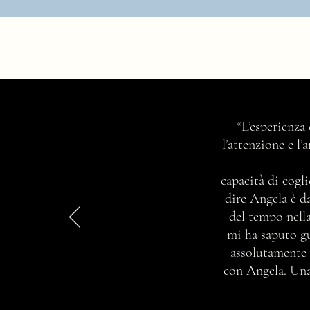
Comprensiva con tutti tranne che
“L’esperienza
con te stessa?
l’attenzione e l
capacità di cogli
dire Angela è d
del tempo nella
mi ha saputo gu
assolutamente 
con Angela. Una 