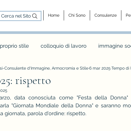
Home
Chi Sono
Consulenze
Pe
Cerca nel Sito
 proprio stile
colloquio di lavoro
immagine soc
i-Consulente d'Immagine, Armocromia e Stile
6 mar 2025
Tempo di l
cosa fa un consulente d'immagine
consulenz
25: rispetto
2025
dy shapes
stagione e palette inverno
maglia 
arzo, data conosciuta come "Festa della Donna"
rla "Giornata Mondiale della Donna" e saranno molte
 giornata, parola d'ordine: rispetto.
o
colori e abbinamenti di colore
vintage e rèt