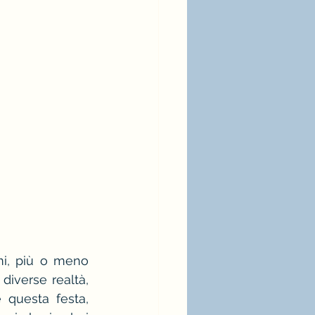
ia bianca
moda
i, più o meno 
iverse realtà, 
questa festa, 