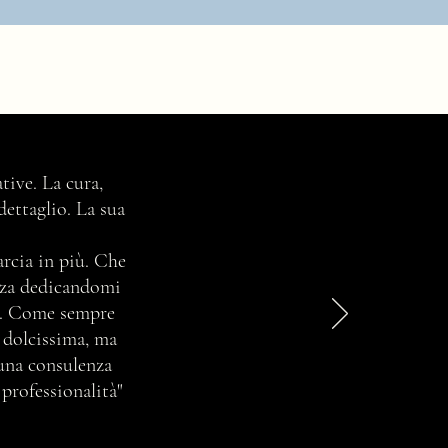
tive. La cura,
dettaglio. La sua
marcia in più. Che
enza dedicandomi
ta. Come sempre
e dolcissima, ma
 una consulenza
 professionalità"