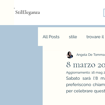
StilEleganza
All Posts
stile
trovare il
Angela De Tommas
consulenza d'immagine
8 marzo 20
Aggiornamento:
16 mag 
armocromia
forme bo
Sabato sarà l'8 m
preferiscono chiama
per celebrare questa
stagione e palette autunn