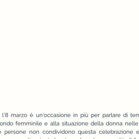
rosso
stagione e palette primavera
camic
come vestirsi a una cena aziendale
 d'immagine
l'8 marzo è un'occasione in più per parlare di tem
 mondo femminile e alla situazione della donna nelle d
e persone non condividono questa celebrazione e 