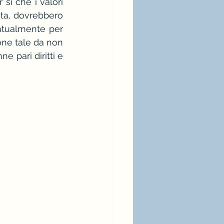
si che i valori 
ata, dovrebbero 
ntualmente per 
ne tale da non 
 pari diritti e 