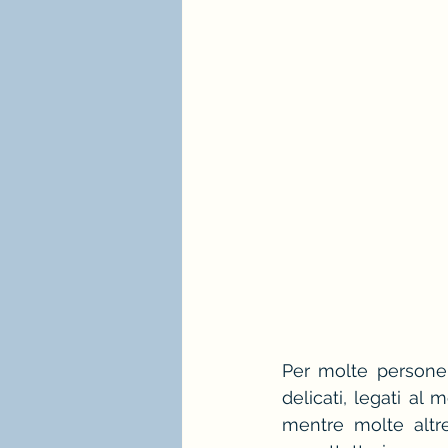
stagione e palette estate
immagine professionale
mindfulness e consulenza
Per molte persone 
delicati, legati al
mentre molte altr