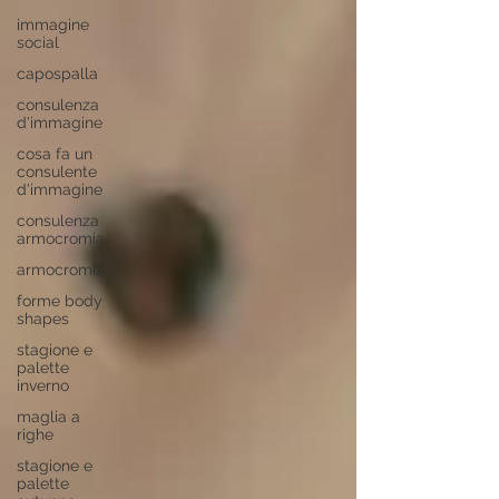
immagine
social
capospalla
consulenza
d'immagine
cosa fa un
consulente
d'immagine
consulenza
armocromia
armocromia
forme body
shapes
stagione e
palette
inverno
maglia a
righe
stagione e
palette