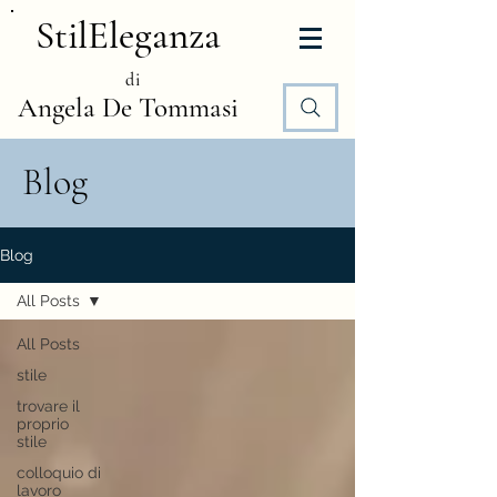
StilEleganza
di
Angela De Tommasi
Blog
Blog
All Posts
All Posts
stile
trovare il
proprio
stile
colloquio di
lavoro