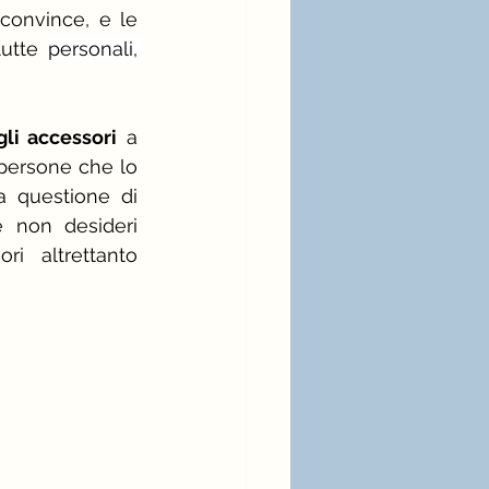
convince, e le 
utte 
personali, 
li accessori
 a 
 persone che lo 
na questione di
 non desideri 
ri altrettanto 