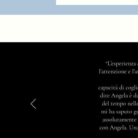
Ma chi è e cosa fa una consulente
“L’esperienza
di immagine professionista?
l’attenzione e l
capacità di cogli
dire Angela è d
del tempo nella
mi ha saputo gu
assolutamente 
con Angela. Una 