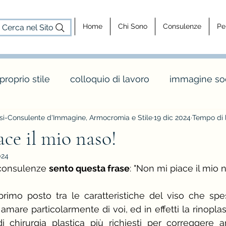
Home
Chi Sono
Consulenze
Pe
Cerca nel Sito
 proprio stile
colloquio di lavoro
immagine soc
i-Consulente d'Immagine, Armocromia e Stile
19 dic 2024
Tempo di l
cosa fa un consulente d'immagine
consulenz
ce il mio naso!
024
dy shapes
stagione e palette inverno
maglia 
consulenze 
sento questa frase
: "Non mi piace il mio na
primo posto tra le caratteristiche del viso che spes
o
colori e abbinamenti di colore
vintage e rèt
mare particolarmente di voi, ed in effetti la rinoplastic
i chirurgia plastica più richiesti per correggere a