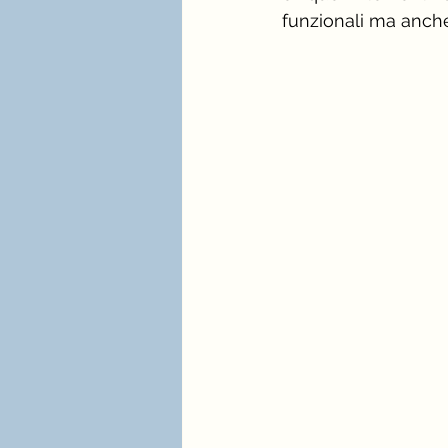
funzionali ma anche,
stagione e palette estate
immagine professionale
mindfulness e consulenza