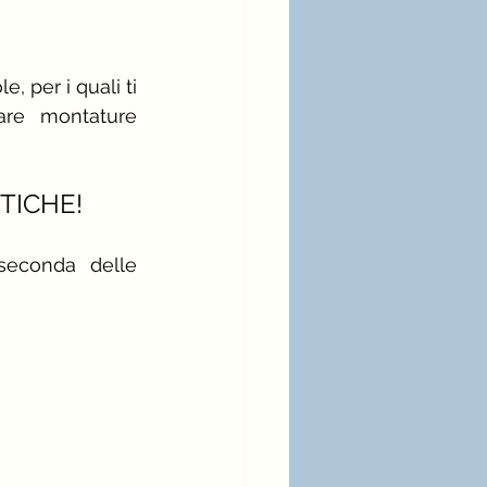
e, per i quali ti 
are montature 
TICHE!
econda delle 