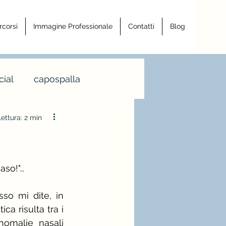
rcorsi
Immagine Professionale
Contatti
Blog
ial
capospalla
ettura: 2 min
a armocromia
a righe
so!"...
so mi dite, in 
ro
a risulta tra i 
nomalie nasali 