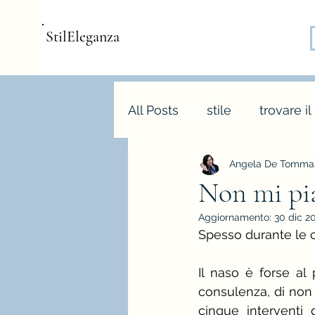
StilEleganza
All Posts
stile
trovare il
Angela De Tommas
consulenza d'immagine
Non mi pia
Aggiornamento:
30 dic 2
armocromia
forme bo
Spesso durante le 
Il naso è forse al 
stagione e palette autunn
consulenza, di non a
cinque interventi d