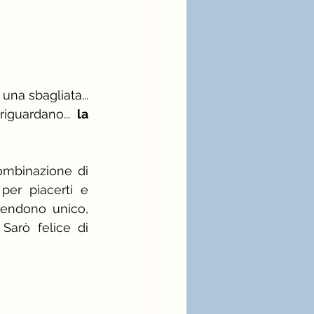
na sbagliata... 
iguardano... 
la 
mbinazione di 
 per piacerti e 
rendono unico, 
Sarò felice di 