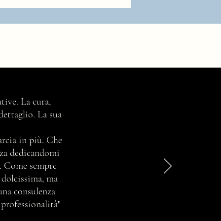
tive. La cura,
dettaglio. La sua
marcia in più. Che
enza dedicandomi
ta. Come sempre
e dolcissima, ma
 una consulenza
 professionalità"