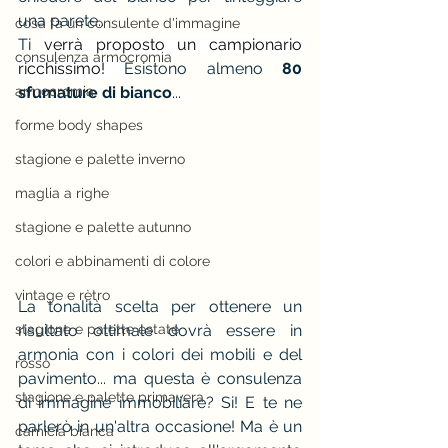
una parete..
cosa fa un consulente d'immagine
Ti 
verrà proposto un campionario 
consulenza armocromia
ricchissimo! 
Esistono almeno 
80 
armocromia
sfumature di bianco
...
forme body shapes
stagione e palette inverno
maglia a righe
stagione e palette autunno
colori e abbinamenti di colore
vintage e rètro
La tonalità scelta per ottenere un 
risultato ottimale dovrà essere in 
stagione e palette estate
armonia con i colori dei mobili e del 
rosso
pavimento... ma questa è consulenza 
stagione e palette primavera
di immagine immobiliare? Si! E te ne 
parlerò in un'altra occasione! Ma è un 
camicia bianca