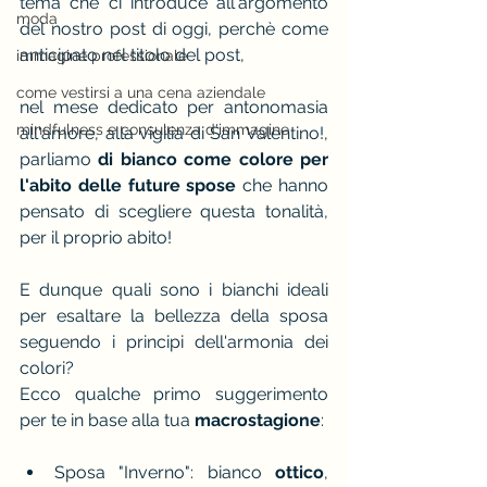
tema che ci introduce all'argomento 
moda
del nostro post di oggi, perchè come 
anticipato nel titolo del post, 
immagine professionale
come vestirsi a una cena aziendale
nel mese dedicato per antonomasia 
mindfulness e consulenza d'immagine
all'amore, alla vigilia di San Valentino!, 
parliamo
 di bianco come colore per 
l'abito delle future spose
 che hanno 
pensato di scegliere questa tonalità, 
per il proprio abito!
E dunque quali sono i bianchi ideali 
per esaltare la bellezza della sposa 
seguendo i principi dell'armonia dei 
colori?
Ecco qualche primo suggerimento 
per te in base alla tua 
macrostagione
:
Sposa "Inverno": bianco 
ottico
, 