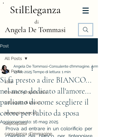
StilEleganza
di
Angela De Tommasi
Post
All Posts
Angela De Tommasi-Consulente d'Immagine, Armocromia e Stile
All Posts
13 feb 2025
Tempo di lettura: 1 min
Si fa presto a dire BIANCO...
stile
nel mese dedicato all'amore...
trovare il proprio stile
parliamo di come scegliere il
colloquio di lavoro
colore per l'abito da sposa
immagine social
Aggiornamento:
16 mag 2025
capospalla
Prova ad entrare in un colorificio per 
consulenza d'immagine
chiedere del bianco per tinteggiare 