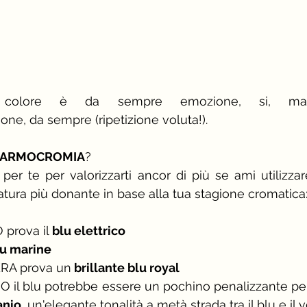
colore è da sempre emozione, si, ma
e, da sempre (ripetizione voluta!).
n ARMOCROMIA
?
er te per valorizzarti ancor di più se ami utilizzar
tura più donante in base alla tua stagione cromatica
 prova il
 blu elettrico
lu marine
ERA prova un
 brillante blu royal
il blu potrebbe essere un pochino penalizzante perci
anio
, un'elegante tonalità a metà strada tra il blu e il 