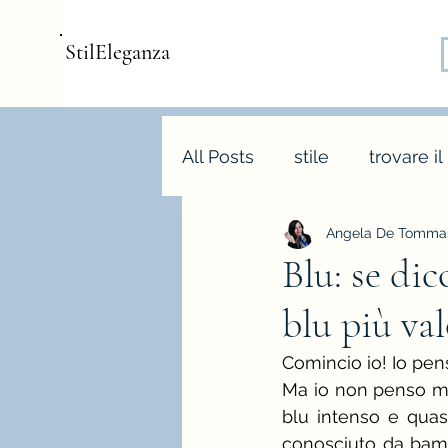
StilEleganza
All Posts
stile
trovare il
Angela De Tommas
consulenza d'immagine
Blu: se di
blu più va
armocromia
forme bo
Comincio io! Io penso
Ma io non penso mic
stagione e palette autunn
blu intenso e quas
conosciuto da bamb