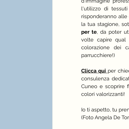
d'immagine professi
l'utilizzo di tessu
risponderanno alle 
la tua stagione, so
per te
, da poter ut
volte capire qual 
colorazione dei c
parrucchiere!)
C
licca qui 
per chie
consulenza dedica
Cuneo e scoprire fi
colori valorizzanti!
Io ti aspetto, tu pre
(Foto Angela De To