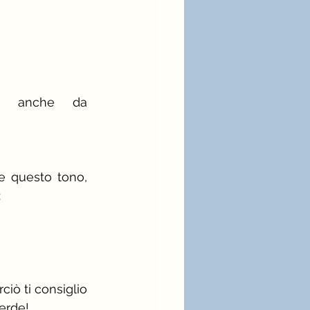
 anche da 
e questo tono, 
:
ò ti consiglio 
verde!