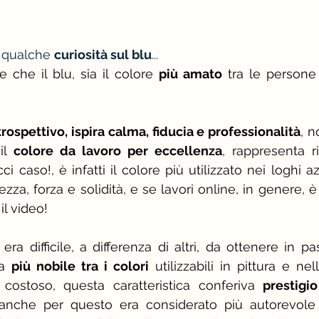
 qualche 
curiosità sul blu
...
 che il blu, sia il colore 
più amato
 tra le person
trospettivo, ispira calma, fiducia e professionalità
, n
il 
colore da lavoro per eccellenza
, rappresenta r
i caso!, è infatti il colore più utilizzato nei loghi az
ezza, forza e solidità, e se lavori online, in genere, 
il video!
ra difficile, a differenza di altri, da ottenere in pas
a 
più nobile tra i colori
 utilizzabili in pittura e nel
costoso, questa caratteristica conferiva 
prestigi
anche per questo era considerato più autorevole 