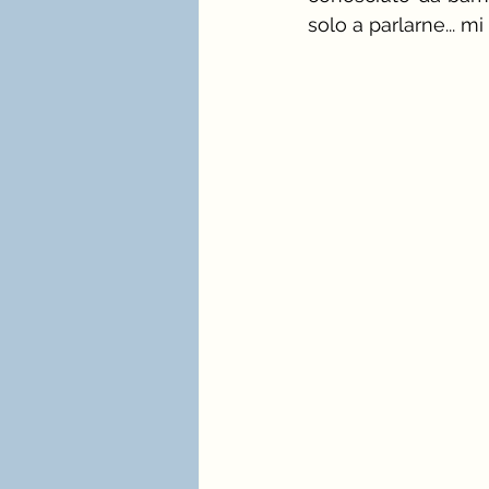
solo a parlarne... m
stagione e palette estate
immagine professionale
mindfulness e consulenza