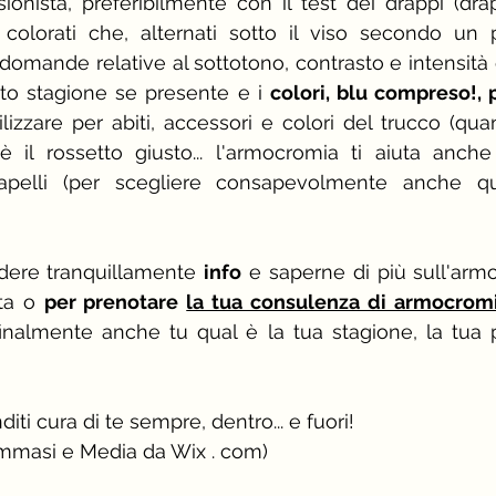
onista, preferibilmente con il test dei drappi (drap
ti colorati che, alternati sotto il viso secondo un p
domande relative al sottotono, contrasto e intensità e
tto stagione se presente e i 
colori, blu compreso!, p
ilizzare per abiti, accessori e colori del trucco (quant
è il rossetto giusto... l'armocromia ti aiuta anche
apelli (per scegliere consapevolmente anche qu
dere tranquillamente 
info
 e saperne di più sull'armo
ta o 
per prenotare 
la tua consulenza di armocrom
nalmente anche tu qual è la tua stagione, la tua pa
nditi cura di te sempre, dentro... e fuori!
mmasi e Media da Wix . com)