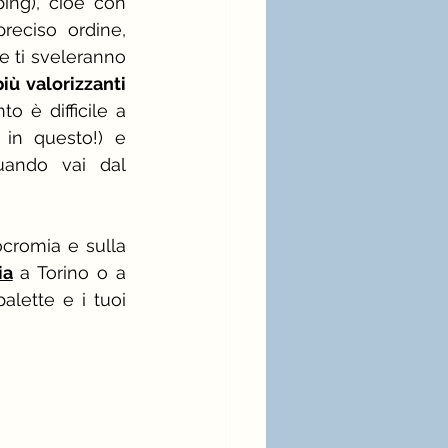
ing), cioè con 
reciso ordine, 
 ti sveleranno 
iù valorizzanti 
o è difficile a 
 in questo!) e 
ando vai dal 
cromia e sulla 
ia
 a Torino o a 
lette e i tuoi 