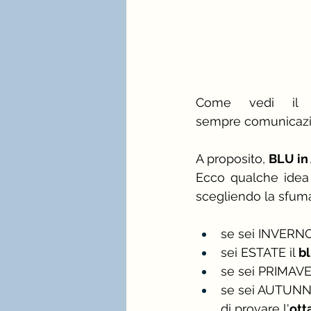
Come vedi il 
sempre comunicazion
A proposito, 
BLU i
Ecco qualche idea p
scegliendo la sfuma
se sei INVERNO
sei ESTATE il 
b
se sei PRIMAV
se sei AUTUNNO 
di provare l'
ott