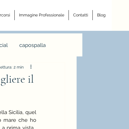
rcorsi
Immagine Professionale
Contatti
Blog
ial
capospalla
ettura: 2 min
a armocromia
liere il
a righe
 Sicilia, quel 
ro
mo mare che ho 
prima vista... 