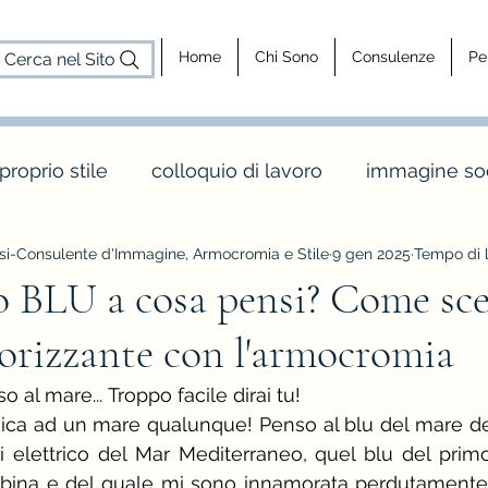
Home
Chi Sono
Consulenze
Pe
Cerca nel Sito
 proprio stile
colloquio di lavoro
immagine soc
i-Consulente d'Immagine, Armocromia e Stile
9 gen 2025
Tempo di l
cosa fa un consulente d'immagine
consulenz
co BLU a cosa pensi? Come sceg
lorizzante con l'armocromia
dy shapes
stagione e palette inverno
maglia 
 al mare... Troppo facile dirai tu!
a ad un mare qualunque! Penso al blu del mare della
o
colori e abbinamenti di colore
vintage e rèt
i elettrico del Mar Mediterraneo, quel blu del pri
ina e del quale mi sono innamorata perdutamente a 